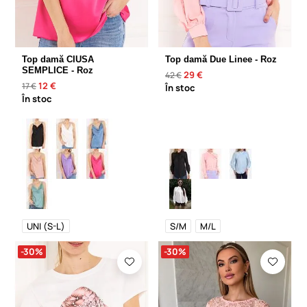
Top damă CIUSA
Top damă Due Linee - Roz
SEMPLICE - Roz
29 €
42 €
12 €
17 €
În stoc
În stoc
UNI (S-L)
S/M
M/L
-30%
-30%