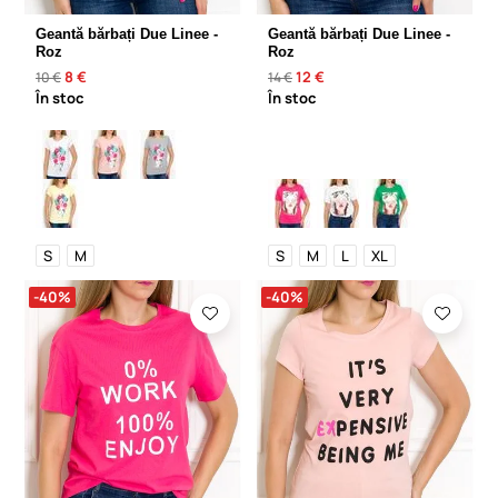
Geantă bărbați Due Linee -
Geantă bărbați Due Linee -
Roz
Roz
8 €
12 €
10 €
14 €
În stoc
În stoc
S
M
S
M
L
XL
-40%
-40%