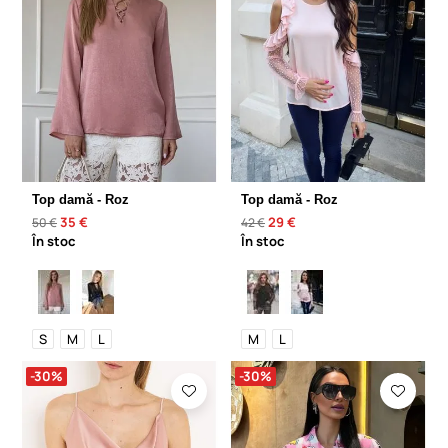
Top damă - Roz
Top damă - Roz
35 €
29 €
50 €
42 €
În stoc
În stoc
S
M
L
M
L
-30%
-30%