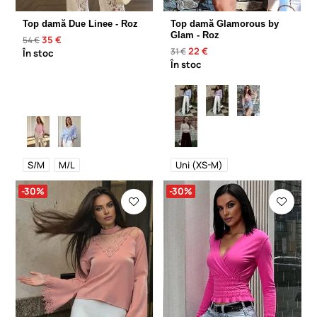
Top damă Due Linee - Roz
Top damă Glamorous by
Glam - Roz
35 €
54 €
22 €
31 €
În stoc
În stoc
S/M
M/L
Uni (XS-M)
-30%
-30%