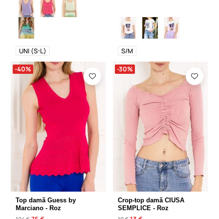
UNI (S-L)
S/M
-40%
-30%
Top damă Guess by
Crop-top damă CIUSA
Marciano - Roz
SEMPLICE - Roz
75 €
13 €