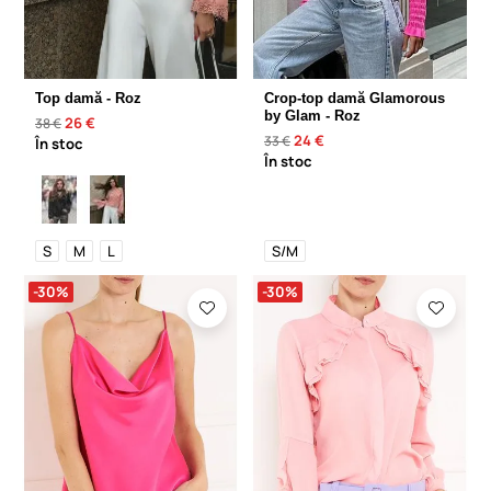
Top damă - Roz
Crop-top damă Glamorous
by Glam - Roz
26 €
38 €
24 €
33 €
În stoc
În stoc
S
M
L
S/M
-30%
-30%