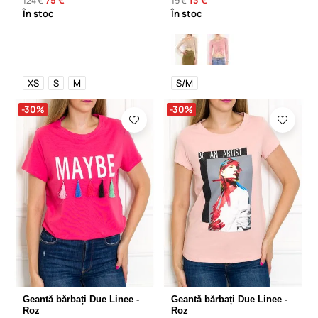
124 €
19 €
În stoc
În stoc
XS
S
M
S/M
-30%
-30%
Geantă bărbați Due Linee -
Geantă bărbați Due Linee -
Roz
Roz