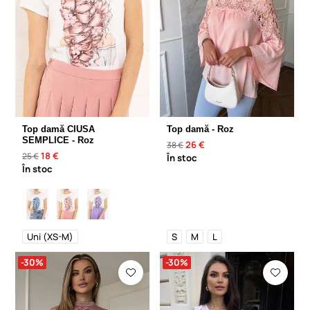
Top damă CIUSA
Top damă - Roz
SEMPLICE - Roz
26 €
38 €
18 €
25 €
În stoc
În stoc
Uni (XS-M)
S
M
L
-30%
-30%