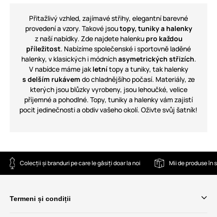
Přitažlivý vzhled, zajímavé střihy, elegantní barevné
provedení a vzory. Takové jsou
topy, tuniky a halenky
z naší nabídky. Zde najdete halenku
pro každou
příležitost
. Nabízíme společenské i sportovně laděné
halenky, v klasických i módních
asymetrických střizích
.
V nabídce máme jak
letní
topy a tuniky, tak halenky
s delším rukávem
do chladnějšího počasí. Materiály, ze
kterých jsou blůzky vyrobeny, jsou lehoučké, velice
příjemné a pohodlné. Topy, tuniky a halenky vám zajistí
pocit jedinečnosti a obdiv vašeho okolí. Oživte svůj šatník!
Colecții și branduri pe care le găsiți doar la noi
Mii de produse în 
Termeni și condiții