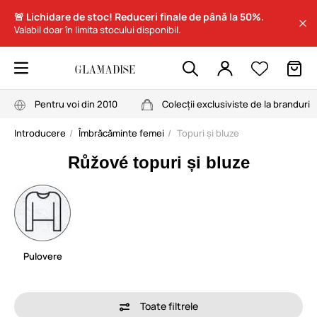
🚨 Lichidare de stoc! Reduceri finale de până la 50%.
Valabil doar în limita stocului disponibil.
Pentru voi din 2010
Colecții exclusiviste de la branduri
Introducere
Îmbrăcăminte femei
Topuri și bluze
Růžové topuri și bluze
Pulovere
Toate filtrele