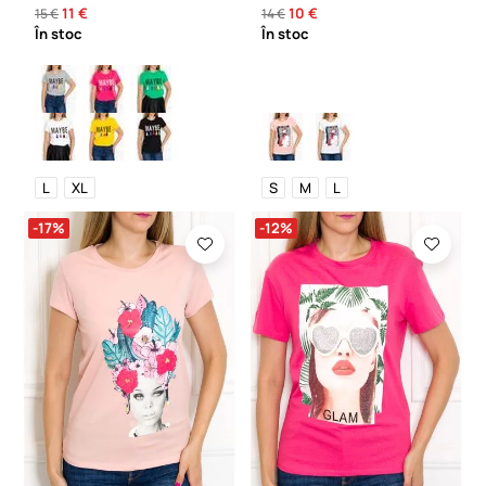
11 €
10 €
15 €
14 €
În stoc
În stoc
L
XL
S
M
L
-17%
-12%