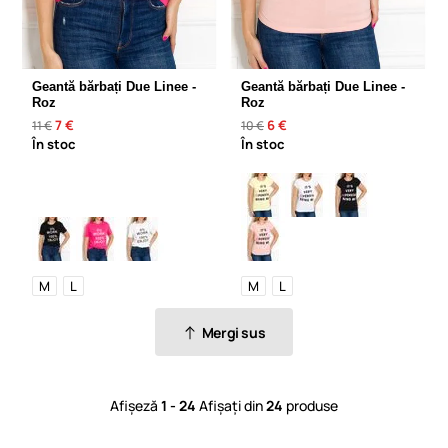
Geantă bărbați Due Linee -
Geantă bărbați Due Linee -
Roz
Roz
7 €
6 €
11 €
10 €
În stoc
În stoc
M
L
M
L
Mergi sus
Afișeză
1 - 24
Afișați din
24
produse