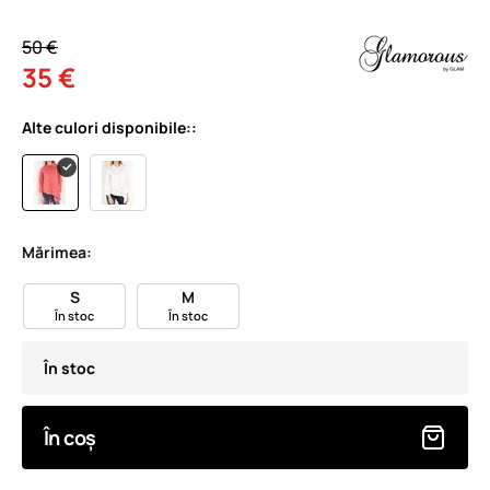
50 €
35 €
Alte culori disponibile::
Mărimea:
S
M
În stoc
În stoc
În stoc
În coș