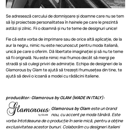
Se adresează cercului de domnișoare și doamne care nu se tem
să își proiecteze personalitatea în hainele pe care le prezintă
astăzi și zilnic. Fii o doamnă și nu te teme de designuri unice!
Fie că este vorba de imprimare sau de orice altă aplicație, de la
aur la negru, nimic nu este necunoscut pentru moda italiană,
unică pe care o oferim. Dă libertate imaginației și să nu te teme
să fii originală. Nu este nimic mai frumos decât să mergi pe
stradă și să culegi priviri de admirație. Echipa de designeri de la
Glamorous by Glam te ajută să trezești frumusețea din tine, te
ajută să devii o icoană a modei cu rădăcini italiene.
producător: Glamorous by GLAM (MADE IN ITALY):
Glamorous by Glam
este un brand
nou, cu accent pe moda tânără. Este
vorba întotdeauna de o producție în serie mică, pentru a obține
exclusivitatea acestor bunuri. Colaborăm cu designeri italieni