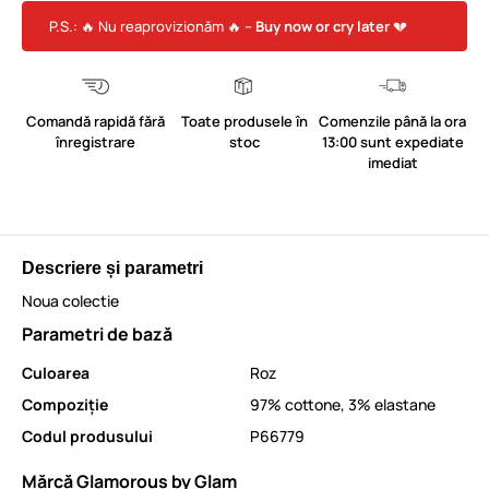
P.S.: 🔥 Nu reaprovizionăm 🔥 –
Buy now or cry later
💔
Comandă rapidă fără
Toate produsele în
Comenzile până la ora
înregistrare
stoc
13:00 sunt expediate
imediat
Descriere și parametri
Noua colectie
Parametri de bază
Culoarea
Roz
Compoziție
97% cottone, 3% elastane
Codul produsului
P66779
Mărcă Glamorous by Glam