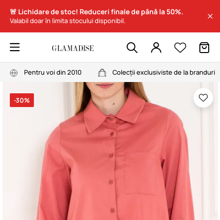
🚨 Lichidare de stoc! Reduceri finale de până la 50%.
Valabil doar în limita stocului disponibil.
Pentru voi din 2010
Colecții exclusiviste de la branduri
-30%