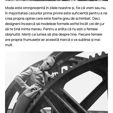
Moda este omniprezentă în zilele noastre și, fie că vrem sau nu,
în majoritatea cazurilor prima privire este suficientă pentru a ne
crea propria opinie care este foarte greu de schimbat. Deci,
designerii încearcă să modeleze formele astfel încât cei din jur
să te țină minte mereu. Pentru a arăta că nu ești o femeie
obișnuită. Meriți ca lumea să știe despre tine. Fiecare femeie
are propria frumusețe iar această marcă o va sublinia și mai
mult.