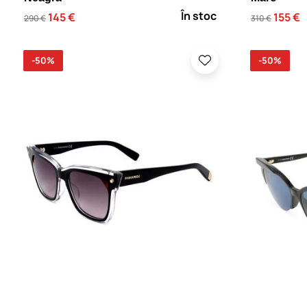
În stoc
145 €
155 €
290 €
310 €
-50%
-50%