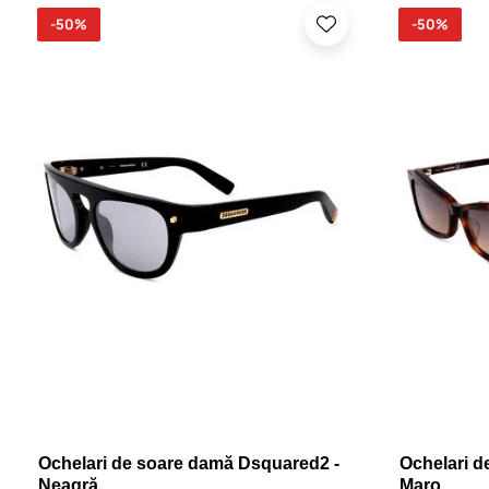
-50%
-50%
Ochelari de soare damă Dsquared2 -
Ochelari d
Neagră
Maro