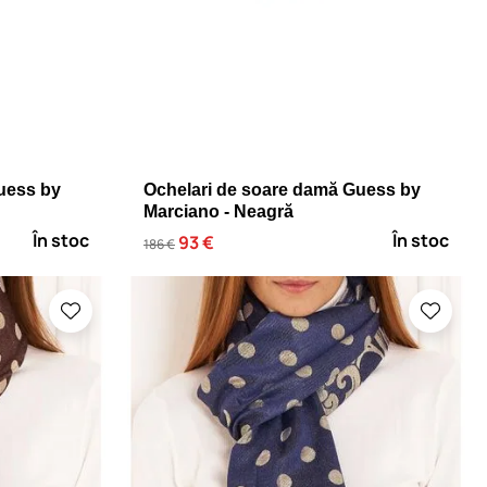
uess by
Ochelari de soare damă Guess by
Marciano - Neagră
În stoc
În stoc
93 €
186 €