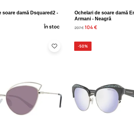
e soare damă Dsquared2 -
Ochelari de soare damă E
Armani - Neagră
În stoc
104 €
207 €
-50%