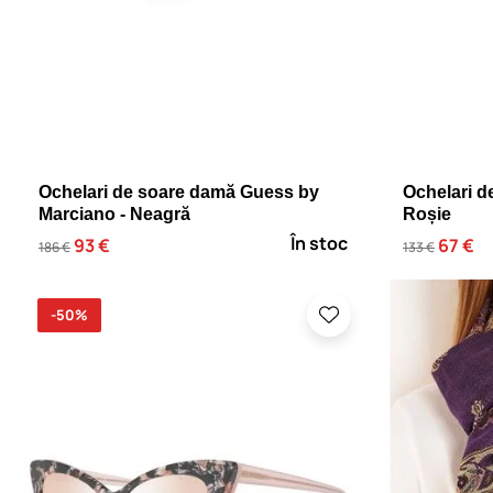
Ochelari de soare damă Guess by
Ochelari d
Marciano - Neagră
Roșie
În stoc
93 €
67 €
186 €
133 €
-50%