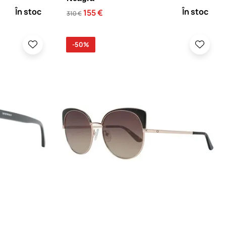
În stoc
În stoc
155 €
310 €
-50%