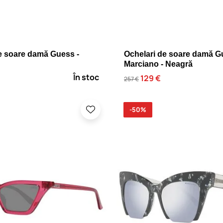
e soare damă Guess -
Ochelari de soare damă G
Marciano - Neagră
În stoc
129 €
257 €
-50%