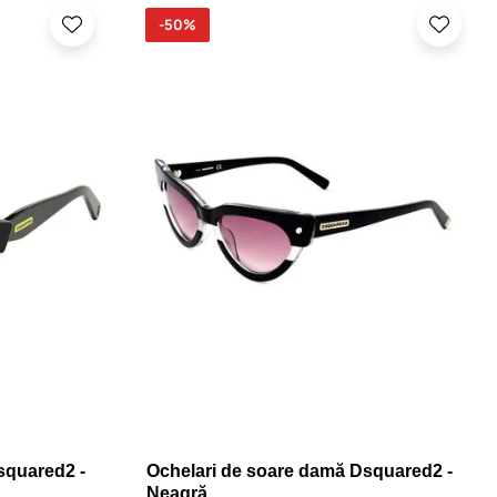
-50%
squared2 -
Ochelari de soare damă Dsquared2 -
Neagră