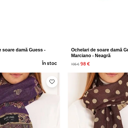
e soare damă Guess -
Ochelari de soare damă G
Marciano - Neagră
În stoc
98 €
195 €