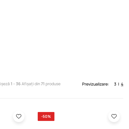
fișeză
1 - 36
Afișați din
71
produse
Previzualizare:
3
|
4
-50%