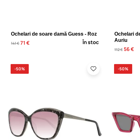
Ochelari de soare damă Guess - Roz
Ochelari d
Auriu
În stoc
71 €
141 €
56 €
112 €
-50%
-50%