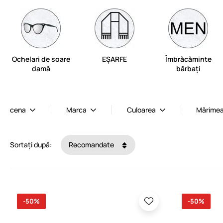
Ochelari de soare
EȘARFE
Îmbrăcăminte
damă
bărbați
cena
Marca
Culoarea
Mărime
Sortați după:
Recomandate
-50%
-50%