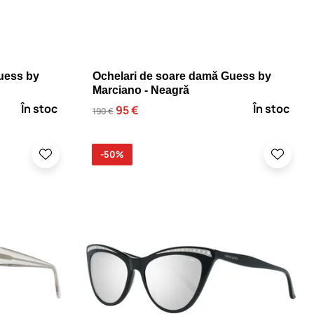
uess by
Ochelari de soare damă Guess by
Marciano - Neagră
În stoc
În stoc
95 €
190 €
-50%