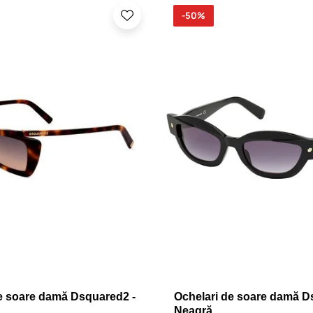
-50%
e soare damă Dsquared2 -
Ochelari de soare damă D
Neagră