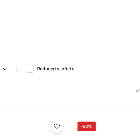
Reduceri și oferte
a
A
-50%