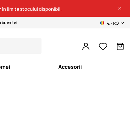
 în limita stocului disponibil.
a branduri
€ - RO
emei
Accesorii