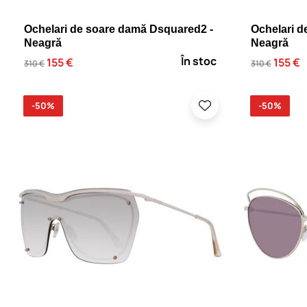
Ochelari de soare damă Dsquared2 -
Ochelari d
Neagră
Neagră
În stoc
155 €
155 €
310 €
310 €
-50%
-50%