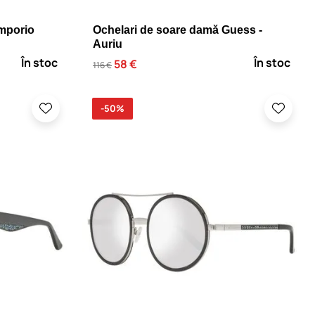
mporio
Ochelari de soare damă Guess -
Auriu
În stoc
În stoc
58 €
116 €
-50%