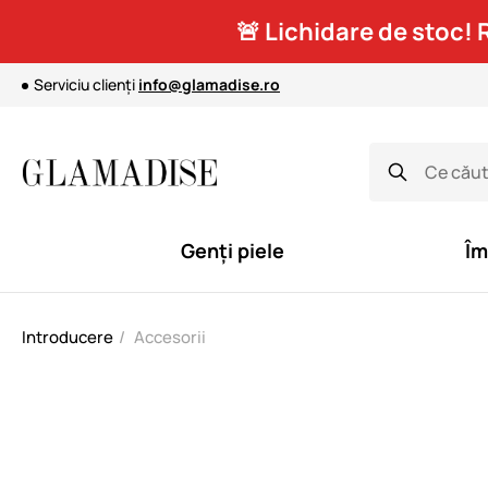
🚨 Lichidare de stoc! 
Serviciu clienți
info@glamadise.ro
Genți piele
Îm
Introducere
Accesorii