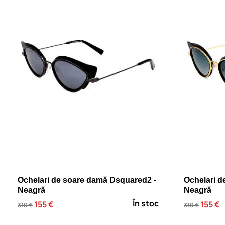
Ochelari de soare damă Dsquared2 -
Ochelari d
Neagră
Neagră
În stoc
155 €
155 €
310 €
310 €