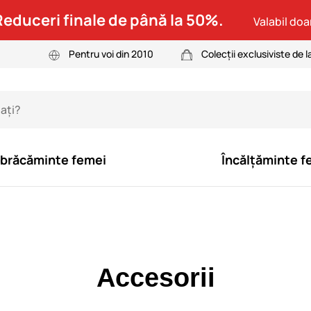
Reduceri finale de până la 50%.
Valabil doar
Pentru voi din 2010
Colecții exclusiviste de l
brăcăminte femei
Încălțăminte f
Accesorii