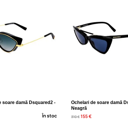
e soare damă Dsquared2 -
Ochelari de soare damă D
Neagră
În stoc
155 €
310 €