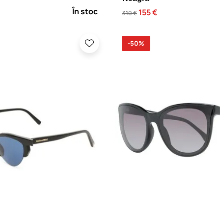
În stoc
155 €
310 €
-50%