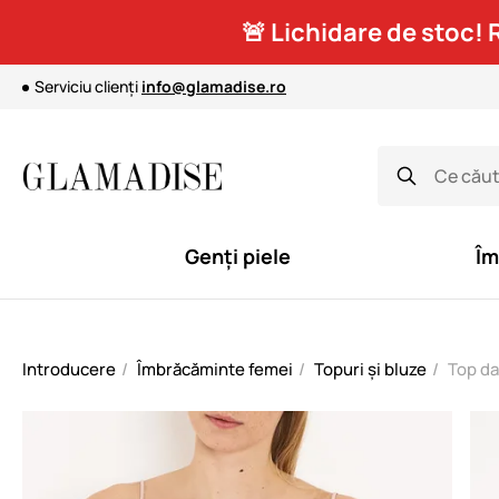
🚨 Lichidare de stoc! 
Serviciu clienți
info@glamadise.ro
Genți piele
Îm
Introducere
Îmbrăcăminte femei
Topuri și bluze
Top da