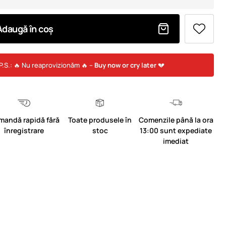
Adaugă în coș
P.S.: 🔥 Nu reaprovizionăm 🔥 –
Buy now or cry later
💔
mandă rapidă fără
Toate produsele în
Comenzile până la ora
înregistrare
stoc
13:00 sunt expediate
imediat