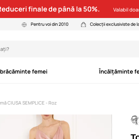
Reduceri finale de până la 50%.
Valabil doar
Pentru voi din 2010
Colecții exclusiviste de l
brăcăminte femei
Încălțăminte f
mă CIUSA SEMPLICE - Roz
T