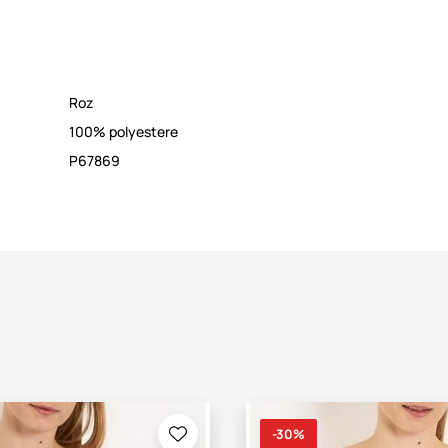
Roz
100% polyestere
P67869
-30%