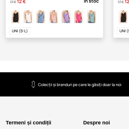
În stoc
12 €
1
17 €
17 €
UNI (S-L)
UNI (
Colecții și branduri pe care le găsiți doar la noi
Termeni și condiții
Despre noi