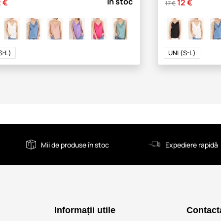
În stoc
2 €
12 €
17 €
S-L)
UNI (S-L)
Mii de produse în stoc
Expediere rapidă
Informații utile
Contact