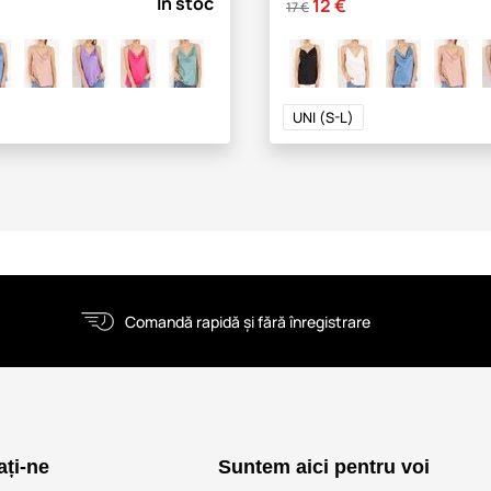
În stoc
12 €
17 €
UNI (S-L)
Comandă rapidă și fără înregistrare
ați-ne
Suntem aici pentru voi