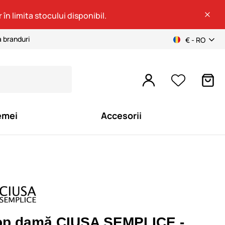
 în limita stocului disponibil.
a branduri
€ - RO
emei
Accesorii
op damă CIUSA SEMPLICE -