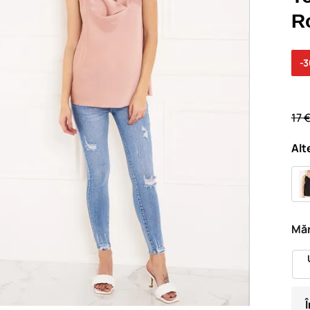
R
-
17 
Alt
Măr