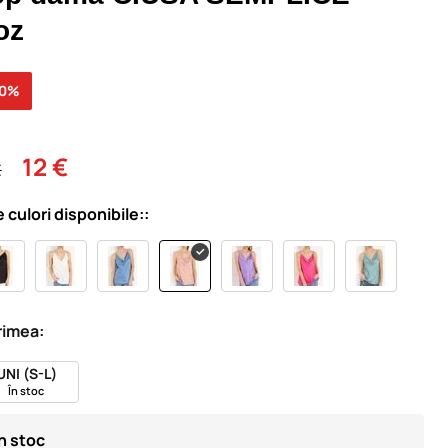
oz
30%
12 €
€
e culori disponibile::
imea:
UNI (S-L)
În stoc
În stoc