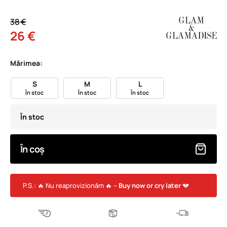
38 €
26 €
Mărimea:
S
M
L
În stoc
În stoc
În stoc
În stoc
În coș
P.S.: 🔥 Nu reaprovizionăm 🔥 –
Buy now or cry later
💔