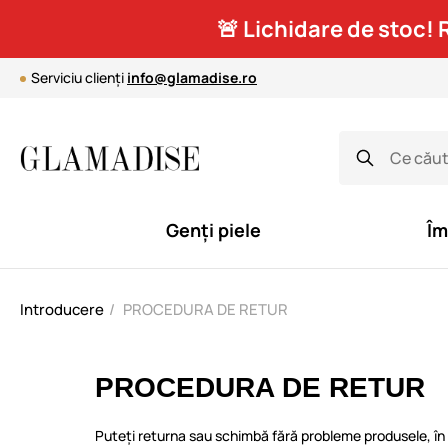
🚨 Lichidare de stoc! 
Serviciu clienți
info@glamadise.ro
Genți piele
Îm
Introducere
PROCEDURA DE RETUR
PROCEDURA DE RETUR
Puteți returna sau schimbă fără probleme produsele, î