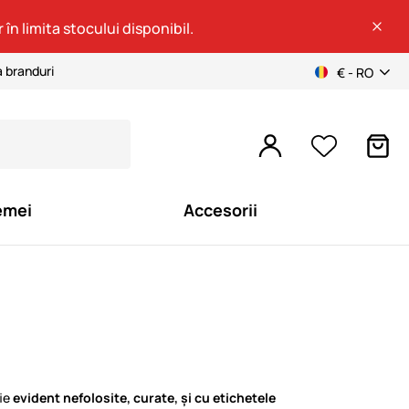
 în limita stocului disponibil.
a branduri
€ - RO
emei
Accesorii
ie
evident nefolosite, curate, și cu etichetele