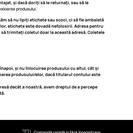
ajat, și dacă doriți să le returnați, sau să le
valoarea produsului.
găm să nu lipiți etichete sau scoci, ci să fie ambalată
ilor, eticheta este dovadă nefolosirii.
Adresa pentru
să trimiteți coletul doar la această adresă. Coletele
înapoi, și nu înlocuirea produsului cu altul, cât și
oarea produsului/elor, dacă titularul contului este
 adresă decât a noastră, avem dreptul de a percepe
tă.
Comandă rapidă și fără înregistrare