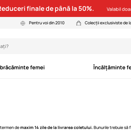
Reduceri finale de până la 50%.
Valabil doar
Pentru voi din 2010
Colecții exclusiviste de l
brăcăminte femei
Încălțăminte f
n termen de
maxim 14 zile de la livrarea coletului.
Bunurile trebuie să f