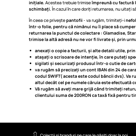
inițiale.
Acestea trebuie trimise
împreună cu factură 
schimbați.
În cazul în care doriți returnarea, nu uitați s
În ceea ce privește
pantofii
- va rugăm, trimiteți-i
nefol
într-o folie, pentru că nimănui nu îi place să cumper
returnarea la punctul de colectare :
Glamadise
, Sta
trimise la altă adresă nu ne vor fi livrate și, prin ur
anexați o copie a facturii, și alte detalii utile, p
atașați o scrisoare de intenție, în care puteți s
sigilati și securizați produsul într-o cutie de car
va rugăm să precizați un cont IBAN din 24 de caract
codul SWIFT( acesta este codul băncii dvs). Va ru
altul decât cel pe numele căruia este efectuată
Vă rugăm să aveți mare grijă când trimiteți returu
clientului suma de 200RON ca taxă fixă pentru tim
Colecții și branduri pe care le găsiți doar la noi