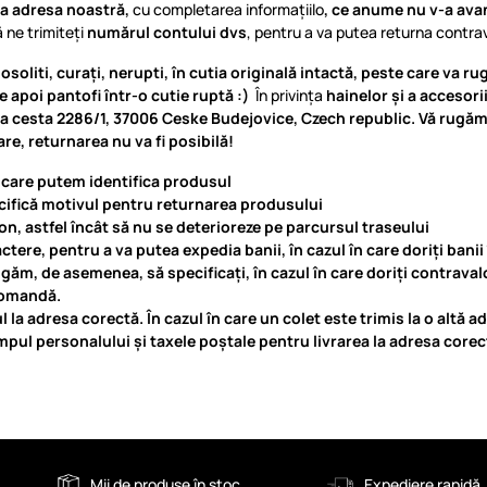
la adresa noastră,
cu completarea informațiilo
, ce anume nu v-a avant
ă ne trimiteți
numărul contului dvs
, pentru a va putea returna contra
osoliti, curați, nerupti, în cutia originală intactă, peste care va ru
e apoi pantofi într-o cutie ruptă :)
În privința
hainelor și a accesori
ra cesta 2286/1
, 37006 Ceske Budejovice,
Czech republic. Vă rugăm 
mare, returnarea nu va fi posibilă!
rin care putem identifica produsul
pecifică motivul pentru returnarea produsului
ton, astfel încât să nu se deterioreze pe parcursul traseului
ere, pentru a va putea expedia banii, în cazul în care doriți banii 
găm, de asemenea, să specificați, în cazul în care doriți contraval
 comandă.
l la adresa corectă. În cazul în care un colet este trimis la o altă
pul personalului și taxele poștale pentru livrarea la adresa corec
Mii de produse în stoc
Expediere rapidă