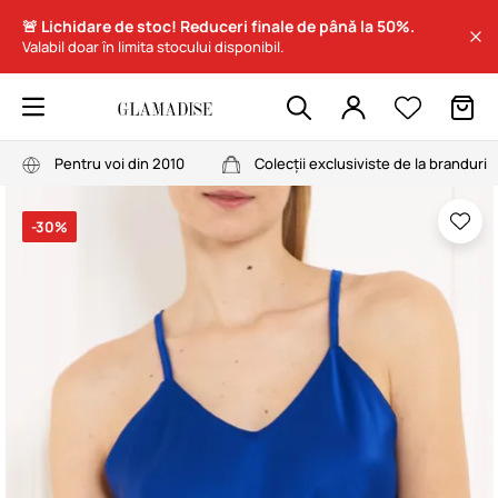
🚨 Lichidare de stoc! Reduceri finale de până la 50%.
Valabil doar în limita stocului disponibil.
Pentru voi din 2010
Colecții exclusiviste de la branduri
-30%