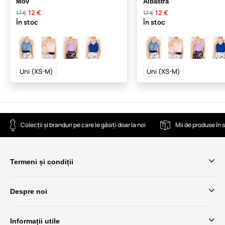
Mov
Albastră
12 €
12 €
17 €
17 €
În stoc
În stoc
Uni (XS-M)
Uni (XS-M)
Colecții și branduri pe care le găsiți doar la noi
Mii de produse în 
Termeni și condiții
Despre noi
Informații utile