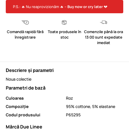
P.S.: 🔥 Nu reaprovizionăm 🔥 –
Buy now or cry later
💔
Comandă rapidă fără
Toate produsele în
Comenzile până la ora
înregistrare
stoc
13:00 sunt expediate
imediat
Descriere și parametri
Noua colectie
Parametri de bază
Culoarea
Roz
Compoziție
95% cottone, 5% elastane
Codul produsului
P65295
Mărcă Due Linee