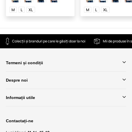
M
L
XL
M
L
XL
Colecții și branduri pe care le găsiți doar la noi
Mii de produse în 
Termeni și condiții
Despre noi
Informații utile
Contactați-ne