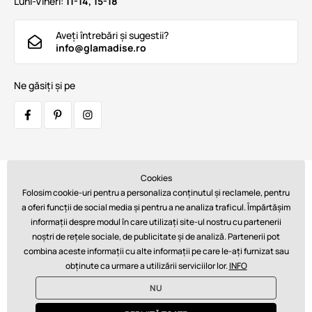
Luni-Vineri:
11-14, 15-18
Aveți întrebări și sugestii?
info@glamadise.ro
Ne găsiți și pe
Cookies
Transportatori:
Folosim cookie-uri pentru a personaliza conținutul și reclamele, pentru
a oferi funcții de social media și pentru a ne analiza traficul. Împărtășim
informații despre modul în care utilizați site-ul nostru cu partenerii
noștri de rețele sociale, de publicitate și de analiză. Partenerii pot
Plăți:
combina aceste informații cu alte informații pe care le-ați furnizat sau
obținute ca urmare a utilizării serviciilor lor.
INFO
NU
© 2026 www.glamadise.ro. Asigură tehnic
Simplia s.r.o.