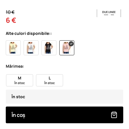
10 €
6 €
Alte culori disponibile::
Mărimea:
M
L
În stoc
În stoc
În stoc
În coș