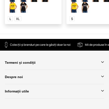
L
XL
S
Colecții și branduri pe care le găsiți doar la noi
Mii de produse în 
Termeni și condiții
Despre noi
Informații utile