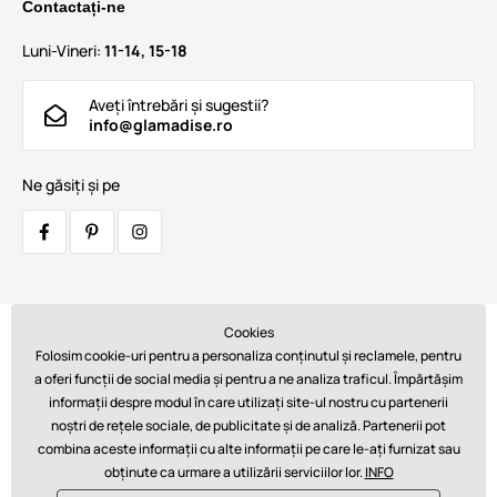
Contactați-ne
Luni-Vineri:
11-14, 15-18
Aveți întrebări și sugestii?
info@glamadise.ro
Ne găsiți și pe
Cookies
Transportatori:
Folosim cookie-uri pentru a personaliza conținutul și reclamele, pentru
a oferi funcții de social media și pentru a ne analiza traficul. Împărtășim
informații despre modul în care utilizați site-ul nostru cu partenerii
noștri de rețele sociale, de publicitate și de analiză. Partenerii pot
Plăți:
combina aceste informații cu alte informații pe care le-ați furnizat sau
obținute ca urmare a utilizării serviciilor lor.
INFO