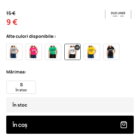
15 €
9 €
Alte culori disponibile::
Mărimea:
S
În stoc
În stoc
În coș