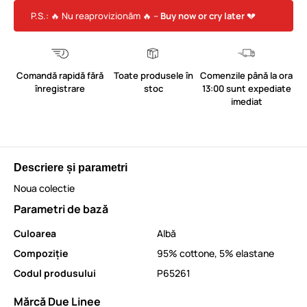
P.S.: 🔥 Nu reaprovizionăm 🔥 –
Buy now or cry later
💔
Comandă rapidă fără
Toate produsele în
Comenzile până la ora
înregistrare
stoc
13:00 sunt expediate
imediat
Descriere și parametri
Noua colectie
Parametri de bază
Culoarea
Albă
Compoziție
95% cottone, 5% elastane
Codul produsului
P65261
Mărcă Due Linee