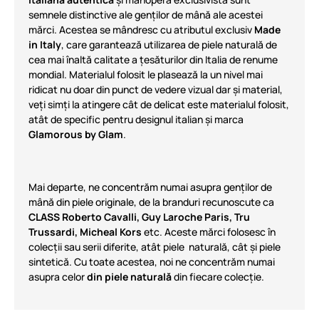
semnele distinctive ale genților de mână ale acestei
mărci. Acestea se mândresc cu atributul exclusiv
Made
in Italy
, care garantează utilizarea de piele naturală de
cea mai înaltă calitate a țesăturilor din Italia de renume
mondial. Materialul folosit le plasează la un nivel mai
ridicat nu doar din punct de vedere vizual dar și material,
veți simți la atingere cât de delicat este materialul folosit,
atât de specific pentru designul italian și marca
Glamorous by Glam
.
Mai departe, ne concentrăm numai asupra genți
lor
de
mână din piele originale, de la branduri recunoscute ca
CLASS Roberto Cavalli, Guy Laroche Paris, Tru
Trussardi, Micheal Kors
etc
. Aceste mărci folosesc în
colecții sau serii diferite, atât piele naturală, cât și piele
sintetică. Cu toate acestea, noi ne concentrăm numai
asupra celor
din piele naturală
din fiecare colecție
.