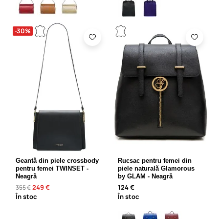
-30%
Geantă din piele crossbody
Rucsac pentru femei din
pentru femei TWINSET -
piele naturală Glamorous
Neagră
by GLAM - Neagră
249 €
124 €
355 €
În stoc
În stoc