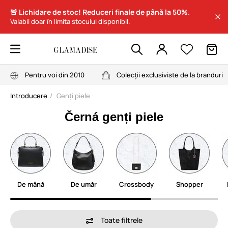
🚨 Lichidare de stoc! Reduceri finale de până la 50%.
Valabil doar în limita stocului disponibil.
Pentru voi din 2010
Colecții exclusiviste de la branduri
Introducere
Genți piele
Černá genți piele
De mână
De umăr
Crossbody
Shopper
Toate filtrele