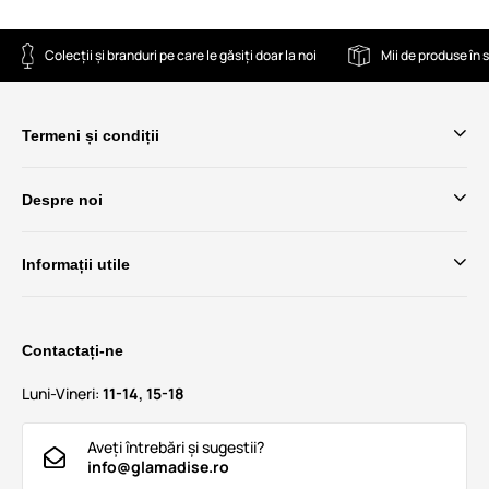
Colecții și branduri pe care le găsiți doar la noi
Mii de produse în 
Termeni și condiții
Despre noi
Informații utile
Contactați-ne
Luni-Vineri:
11-14, 15-18
Aveți întrebări și sugestii?
info@glamadise.ro