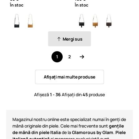
În stoc
În stoc
Mergi sus
1
2
Afișați mai multe produse
Afișeză
1 - 36
Afișați din
45
produse
Magazinul nostru online este specializat numai în genți de
mână originale din piele. Cele mai frecvente sunt
gențile
de mână din piele Italia
de la
Glamorous by Glam
.
Piele
italiană autentică
și manopera exclusivistă sunt