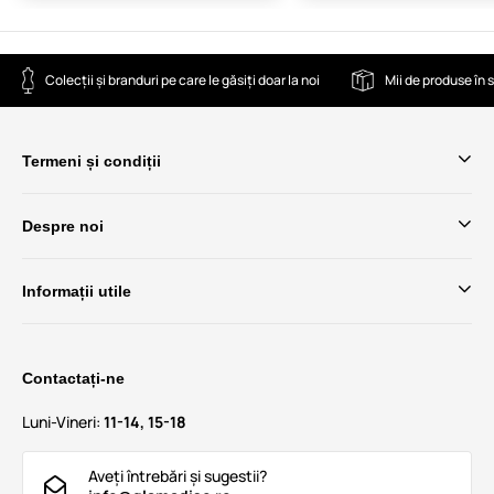
Colecții și branduri pe care le găsiți doar la noi
Mii de produse în 
Termeni și condiții
Despre noi
Informații utile
Contactați-ne
Luni-Vineri:
11-14, 15-18
Aveți întrebări și sugestii?