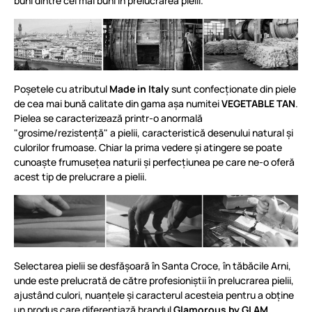
buni dintre cei mai buni în prelucrarea pielii.
Poșetele cu atributul
Made in Italy
sunt confecționate din piele
de cea mai bună calitate din gama așa numitei
VEGETABLE TAN
.
Pielea se caracterizează printr-o anormală
"grosime/rezistență" a pielii, caracteristică desenului natural și
culorilor frumoase. Chiar la prima vedere și atingere se poate
cunoaște frumusețea naturii și perfecțiunea pe care ne-o oferă
acest tip de prelucrare a pielii.
Selectarea pielii se desfășoară în Santa Croce, în tăbăcile Arni,
unde este prelucrată de către profesioniștii în prelucrarea pielii,
ajustând culori, nuanțele și caracterul acesteia pentru a obține
un produs care diferențiază brandul
Glamorous by GLAM
.