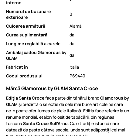
interne
Numărul de buzunare
0
exterioare
Culoarea armăturii
Alamă
Curea suplimentară
da
Lungime reglabilă a curelei
da
Ambalaj cadou Glamorous by
da
GLAM
Fabricat în
Italia
Codul produsului
P69440
Mărcă Glamorous by GLAM Santa Croce
Ediția Santa Croce
face parte din tânărul brand
Glamorous by
GLAM
și prezintă o selecție de cele mai bune articole pe care
ne-o poate oferi lumea de piele italiană. Ediția face referire la un
renume mondial, etalon folosit de tăbăcării, din regiunea
toscană
Santa Croce Sull'Arno
. Cu o tradiție istorică care
datează de peste câteva secole, unde sunt adăpostiți cei mai