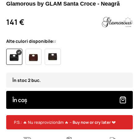
Glamorous by GLAM Santa Croce - Neagră
141 €
Alte culori disponibile::
În stoc 2 buc.
În coș
P.S.: 🔥 Nu reaprovizionăm 🔥 –
Buy now or cry later
💔