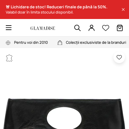
🚨 Lichidare de stoc! Reduceri finale de până la 50%.
Valabil doar în limita stocului disponibil.
Pentru voi din 2010
Colecții exclusiviste de la branduri