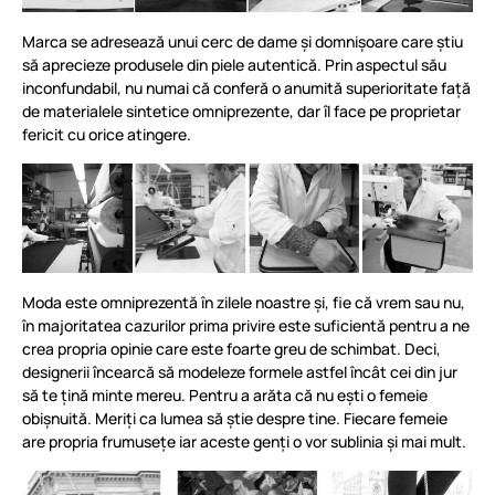
Marca se adresează unui cerc de dame și domnișoare care știu
să aprecieze produsele din piele autentică. Prin aspectul său
inconfundabil, nu numai că conferă o anumită superioritate față
de materialele sintetice omniprezente, dar îl face pe proprietar
fericit cu orice atingere.
Moda este omniprezentă în zilele noastre și, fie că vrem sau nu,
în majoritatea cazurilor prima privire este suficientă pentru a ne
crea propria opinie care este foarte greu de schimbat. Deci,
designerii încearcă să modeleze formele astfel încât cei din jur
să te țină minte mereu. Pentru a arăta că nu ești o femeie
obișnuită. Meriți ca lumea să știe despre tine. Fiecare femeie
are propria frumusețe iar aceste genți o vor sublinia și mai mult.