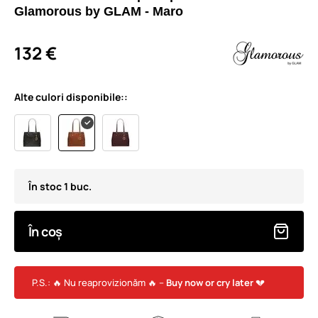
Glamorous by GLAM - Maro
132 €
Alte culori disponibile::
În stoc 1 buc.
În coș
P.S.: 🔥 Nu reaprovizionăm 🔥 –
Buy now or cry later
💔