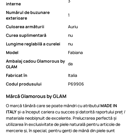
3
interne
Numărul de buzunare
1
exterioare
Culoarea armăturii
Auriu
Curea suplimentară
nu
Lungime reglabilă a curelei
nu
Model
Fabiana
Ambalaj cadou Glamorous by
da
GLAM
Fabricat în
Italia
Codul produsului
P69906
Mărcă Glamorous by GLAM
O marcă tânără care se poate mândri cu atributul
MADE IN
ITALY
și-a început cariera cu succes și datorită raportului preț /
materiale neobișnuit de excelente. Prelucrarea perfectă și
utilizarea în exclusivitate de piele naturală pentru articole de
mercerie și, în special, pentru genți de mână din piele sunt