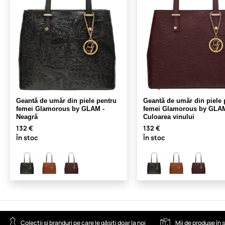
Geantă de umăr din piele pentru
Geantă de umăr din piele 
femei Glamorous by GLAM -
femei Glamorous by GLAM
Neagră
Culoarea vinului
132 €
132 €
În stoc
În stoc
Colecții și branduri pe care le găsiți doar la noi
Mii de produse în 