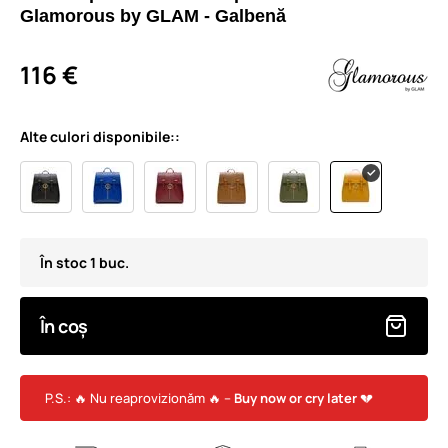
Glamorous by GLAM - Galbenă
116 €
Alte culori disponibile::
În stoc 1 buc.
În coș
P.S.: 🔥 Nu reaprovizionăm 🔥 –
Buy now or cry later
💔