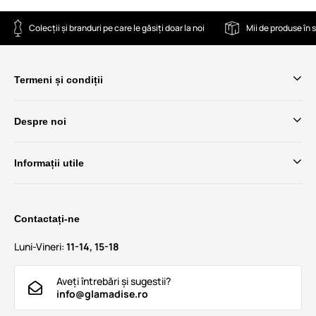
Colecții și branduri pe care le găsiți doar la noi
Mii de produse în 
Termeni și condiții
Despre noi
Informații utile
Contactați-ne
Luni-Vineri:
11-14, 15-18
Aveți întrebări și sugestii?
info@glamadise.ro