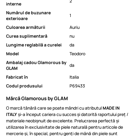
2
interne
Numărul de buzunare
1
exterioare
Culoarea armăturii
Auriu
Curea suplimentară
nu
Lungime reglabilă a curelei
da
Model
Teodoro
Ambalaj cadou Glamorous by
da
GLAM
Fabricat în
Italia
Codul produsului
P69433
Mărcă Glamorous by GLAM
O marcă tânără care se poate mândri cu atributul
MADE IN
ITALY
și-a început cariera cu succes și datorită raportului preț /
materiale neobișnuit de excelente. Prelucrarea perfectă și
utilizarea în exclusivitate de piele naturală pentru articole de
mercerie și, în special, pentru genți de mână din piele sunt