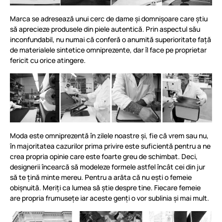
Marca se adresează unui cerc de dame și domnișoare care știu
să aprecieze produsele din piele autentică. Prin aspectul său
inconfundabil, nu numai că conferă o anumită superioritate față
de materialele sintetice omniprezente, dar îl face pe proprietar
fericit cu orice atingere.
Moda este omniprezentă în zilele noastre și, fie că vrem sau nu,
în majoritatea cazurilor prima privire este suficientă pentru a ne
crea propria opinie care este foarte greu de schimbat. Deci,
designerii încearcă să modeleze formele astfel încât cei din jur
să te țină minte mereu. Pentru a arăta că nu ești o femeie
obișnuită. Meriți ca lumea să știe despre tine. Fiecare femeie
are propria frumusețe iar aceste genți o vor sublinia și mai mult.