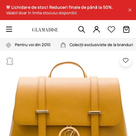
🚨 Lichidare de stoc! Reduceri finale de până la 50%.
Valabil doar în limita stocului disponibil.
Pentru voi din 2010
Colecții exclusiviste de la branduri