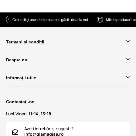
Colecții și branduri pe care le găsiți doar la noi
Mii de produse în 
Termeni și condiții
Despre noi
Informații utile
Contactați-ne
Luni-Vineri:
11-14, 15-18
Aveți întrebări și sugestii?
info@glamadise.ro