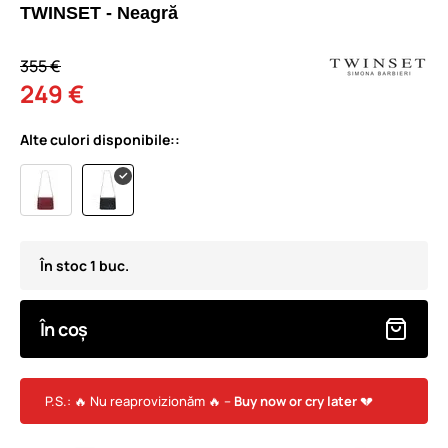
TWINSET - Neagră
355 €
249 €
Alte culori disponibile::
În stoc 1 buc.
În coș
P.S.: 🔥 Nu reaprovizionăm 🔥 –
Buy now or cry later
💔