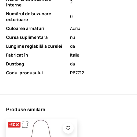
2
interne
Numărul de buzunare
0
exterioare
Culoarea armăturii
Auriu
Curea suplimentară
nu
Lungime reglabilă a curelei
da
Fabricat în
Italia
Dustbag
da
Codul produsului
P67712
Produse similare
-30%