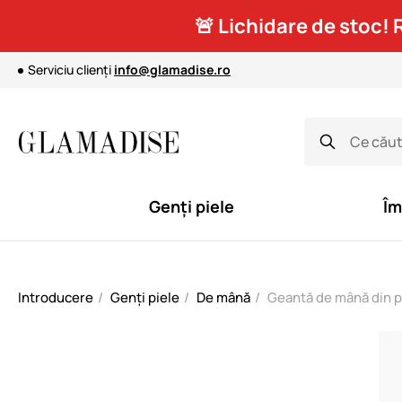
🚨 Lichidare de stoc! 
Serviciu clienți
info@glamadise.ro
Genți piele
Îm
Introducere
Genți piele
De mână
Geantă de mână din p