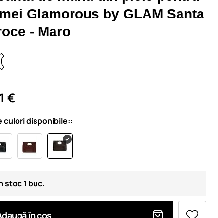
emei Glamorous by GLAM Santa
roce - Maro
1 €
e culori disponibile::
n stoc 1 buc.
Adaugă în coș