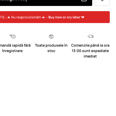
P.S.: 🔥 Nu reaprovizionăm 🔥 –
Buy now or cry later
💔
mandă rapidă fără
Toate produsele în
Comenzile până la ora
înregistrare
stoc
13:00 sunt expediate
imediat