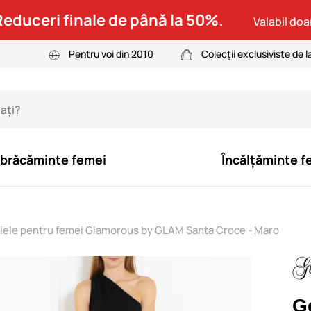
Reduceri finale de până la 50%.
Valabil doar
Pentru voi din 2010
Colecții exclusiviste de l
brăcăminte femei
Încălțăminte f
iele pentru femei Glamorous by GLAM Santa Croce - Maro
G