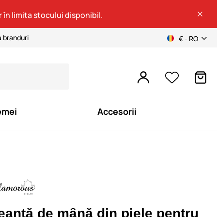
 în limita stocului disponibil.
a branduri
€ - RO
emei
Accesorii
eantă de mână din piele pentru