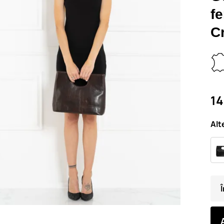
f
C
14
Alt
Î