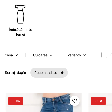
Îmbrăcăminte
femei
cena
Culoarea
varianty
Sortați după:
Recomandate
-50%
-50%