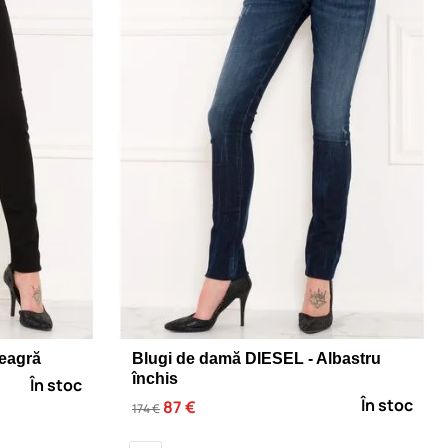
eagră
Blugi de damă DIESEL - Albastru
închis
În stoc
În stoc
87 €
174 €