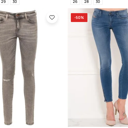
29
30
26
28
30
-50%