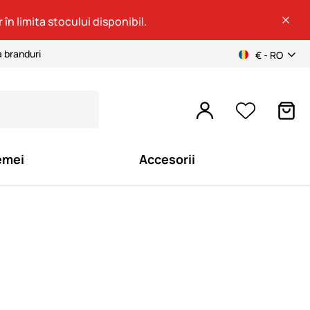
 în limita stocului disponibil.
a branduri
€ - RO
emei
Accesorii