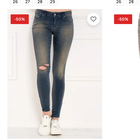
26
27
28
29
26
28
-50%
-50%