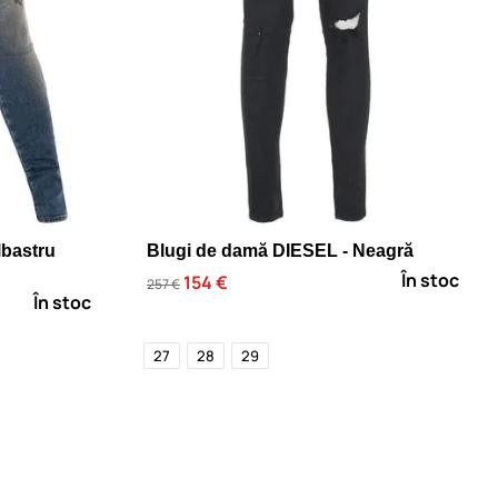
lbastru
Blugi de damă DIESEL - Neagră
În stoc
154 €
257 €
În stoc
27
28
29