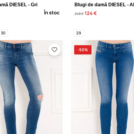
amă DIESEL - Gri
Blugi de damă DIESEL - A
În stoc
124 €
248 €
30
29
-50%