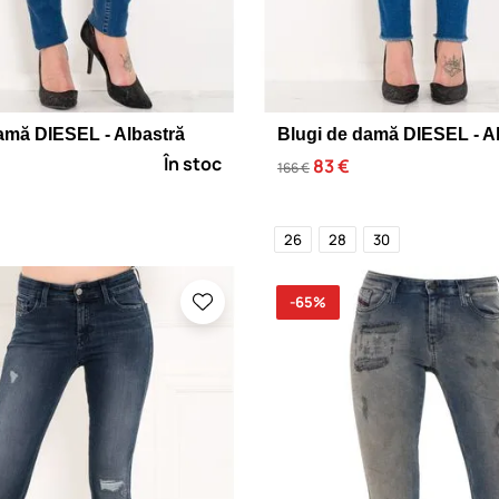
amă DIESEL - Albastră
Blugi de damă DIESEL - A
În stoc
83 €
166 €
26
28
30
-65%