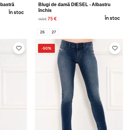
lbastră
Blugi de damă DIESEL - Albastru
închis
În stoc
În stoc
75 €
149 €
26
27
-50%