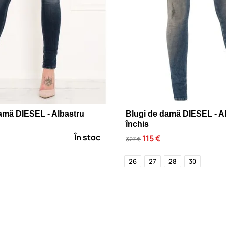
amă DIESEL - Albastru
Blugi de damă DIESEL - A
închis
În stoc
115 €
327 €
26
27
28
30