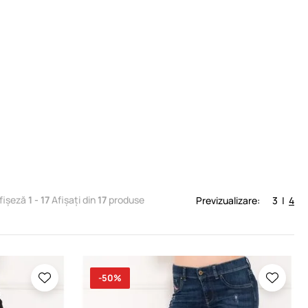
fișeză
1 - 17
Afișați din
17
produse
Previzualizare:
3
|
4
-50%