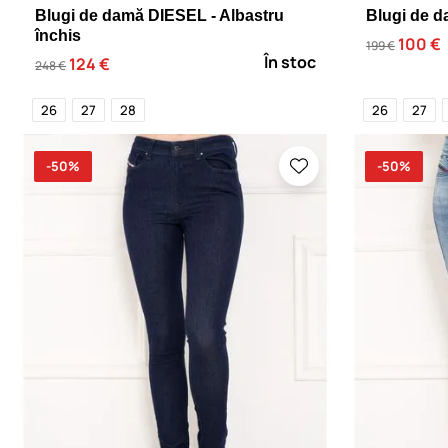
Blugi de damă DIESEL - Albastru
Blugi de d
închis
100 €
199 €
În stoc
124 €
248 €
26
27
28
26
27
-50%
-50%