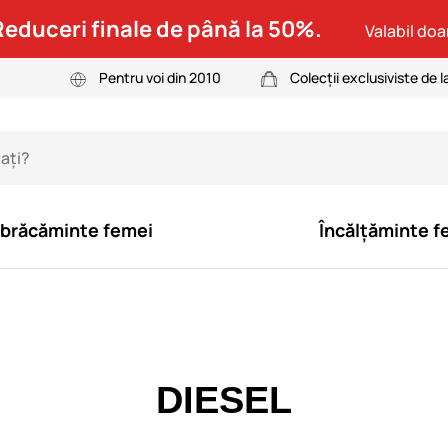
Reduceri finale de până la 50%.
Valabil doar
Pentru voi din 2010
Colecții exclusiviste de l
brăcăminte femei
Încălțăminte f
DIESEL