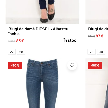
Blugi de damă DIESEL - Albastru
Blugi de d
închis
87 €
174 €
În stoc
83 €
166 €
27
28
28
30
-50%
-50%