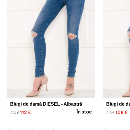
Blugi de damă DIESEL - Albastră
Blugi de d
În stoc
112 €
108 €
224 €
215 €