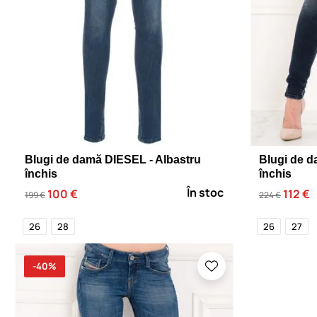
Blugi de damă DIESEL - Albastru
Blugi de d
închis
închis
În stoc
100 €
112 €
199 €
224 €
26
28
26
27
-40%