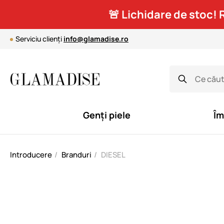
🚨 Lichidare de stoc! 
Serviciu clienți
info@glamadise.ro
Genți piele
Îm
Introducere
Branduri
DIESEL