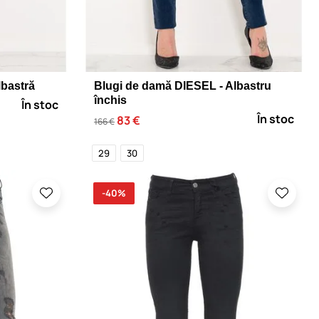
lbastră
Blugi de damă DIESEL - Albastru
închis
În stoc
În stoc
83 €
166 €
29
30
-40%