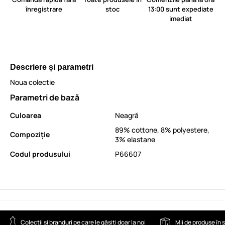
înregistrare
stoc
13:00 sunt expediate
imediat
Descriere și parametri
Noua colectie
Parametri de bază
Culoarea
Neagră
89% cottone, 8% polyestere,
Compoziție
3% elastane
Codul produsului
P66607
Colecții și branduri pe care le găsiți doar la noi
Mii de produse în 