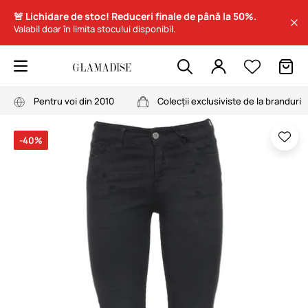
🚨 Lichidare de stoc! Reduceri finale de până la 50%.
Valabil doar în limita stocului disponibil.
Pentru voi din 2010
Colecții exclusiviste de la branduri
-40%