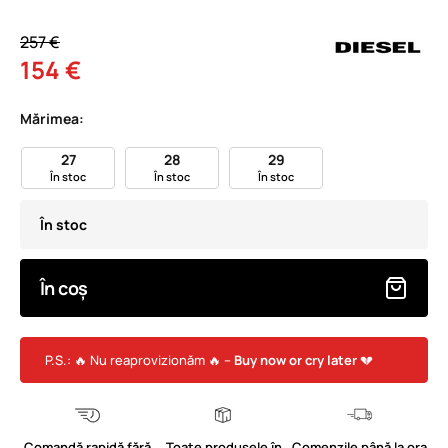
257 €
154 €
Mărimea:
27
28
29
În stoc
În stoc
În stoc
În stoc
În coș
P.S.: 🔥 Nu reaprovizionăm 🔥 –
Buy now or cry later
💔
Comandă rapidă fără
Toate produsele în
Comenzile până la ora