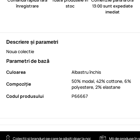
Comandă rapidă fără
Toate produsele în
Comenzile până la ora
înregistrare
stoc
13:00 sunt expediate
imediat
Descriere și parametri
Noua colectie
Parametri de bază
Culoarea
Albastru închis
50% modal, 42% cottone, 6%
Compoziție
polyestere, 2% elastane
Codul produsului
P66667
Colecții și branduri pe care le găsiți doar la noi
Mii de produse în 