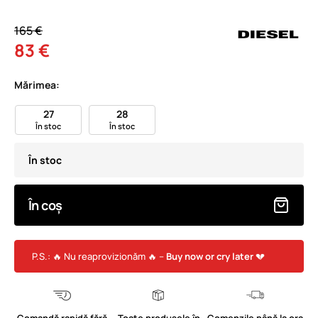
165 €
83 €
Mărimea:
27
28
În stoc
În stoc
În stoc
În coș
P.S.: 🔥 Nu reaprovizionăm 🔥 –
Buy now or cry later
💔