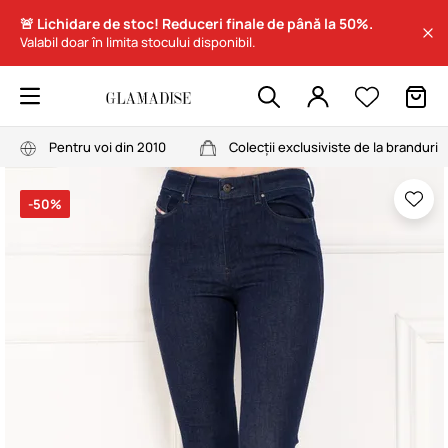
🚨 Lichidare de stoc! Reduceri finale de până la 50%.
Valabil doar în limita stocului disponibil.
Pentru voi din 2010
Colecții exclusiviste de la branduri
-50%