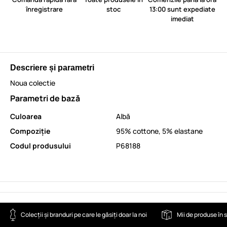
înregistrare
stoc
13:00 sunt expediate
imediat
Descriere și parametri
Noua colectie
Parametri de bază
Culoarea
Albă
Compoziție
95% cottone, 5% elastane
Codul produsului
P68188
Colecții și branduri pe care le găsiți doar la noi
Mii de produse în 