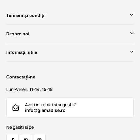
Termeni și condiții
Despre noi
Informații utile
Contactați-ne
Luni-Vineri:
11-14, 15-18
Aveți întrebări și sugestii?
info@glamadise.ro
Ne găsiți și pe