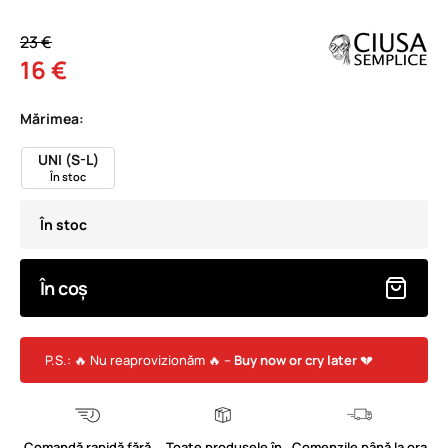
23 €
16 €
Mărimea:
UNI (S-L)
În stoc
În stoc
În coș
P.S.: 🔥 Nu reaprovizionăm 🔥 –
Buy now or cry later
💔
Comandă rapidă fără
Toate produsele în
Comenzile până la ora