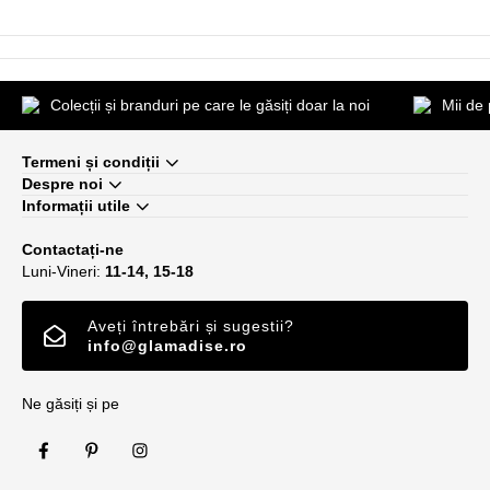
Colecții și branduri pe care le găsiți doar la noi
Mii de
Termeni și condiții
Despre noi
Informații utile
Contactați-ne
Luni-Vineri:
11-14, 15-18
Aveți întrebări și sugestii?
info@glamadise.ro
Ne găsiți și pe