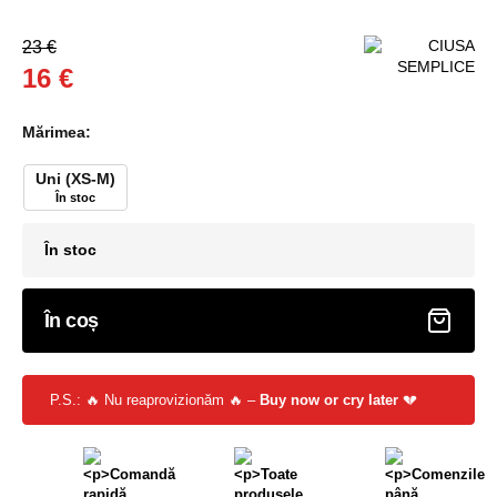
23 €
16 €
Mărimea:
Uni (XS-M)
În stoc
În stoc
În coș
P.S.: 🔥 Nu reaprovizionăm 🔥 –
Buy now or cry later
💔