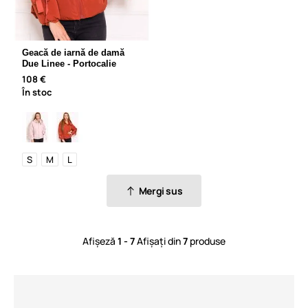
Geacă de iarnă de damă
Due Linee - Portocalie
108 €
În stoc
S
M
L
Mergi sus
Afișeză
1 - 7
Afișați din
7
produse