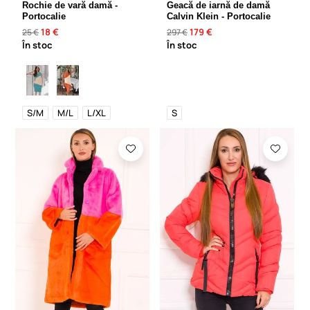
Rochie de vară damă -
Geacă de iarnă de damă
Portocalie
Calvin Klein - Portocalie
18 €
179 €
25 €
297 €
În stoc
În stoc
S/M
M/L
L/XL
S