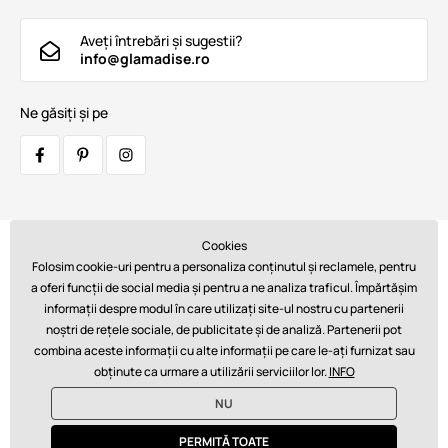
Aveți întrebări și sugestii?
info@glamadise.ro
Ne găsiți și pe
Cookies
Transportatori:
Folosim cookie-uri pentru a personaliza conținutul și reclamele, pentru
a oferi funcții de social media și pentru a ne analiza traficul. Împărtășim
informații despre modul în care utilizați site-ul nostru cu partenerii
noștri de rețele sociale, de publicitate și de analiză. Partenerii pot
Plăți:
combina aceste informații cu alte informații pe care le-ați furnizat sau
obținute ca urmare a utilizării serviciilor lor.
INFO
NU
© 2026 www.glamadise.ro. Asigură tehnic
Simplia s.r.o.
PERMITĂ TOATE