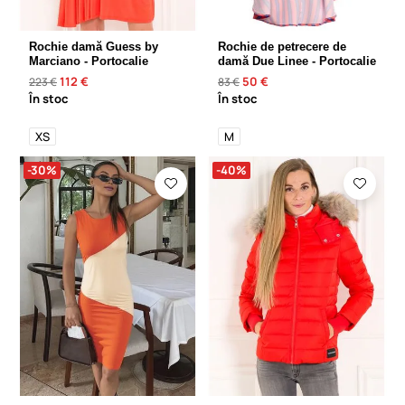
Rochie damă Guess by
Rochie de petrecere de
Marciano - Portocalie
damă Due Linee - Portocalie
112 €
50 €
223 €
83 €
În stoc
În stoc
XS
M
-30%
-40%