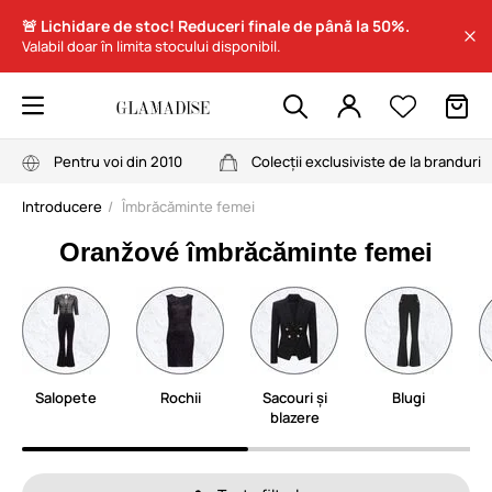
🚨 Lichidare de stoc! Reduceri finale de până la 50%.
Valabil doar în limita stocului disponibil.
Pentru voi din 2010
Colecții exclusiviste de la branduri
Introducere
Îmbrăcăminte femei
Oranžové îmbrăcăminte femei
Salopete
Rochii
Sacouri și
Blugi
blazere