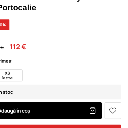
Portocalie
50%
112 €
 €
imea:
XS
În stoc
În stoc
Adaugă în coș