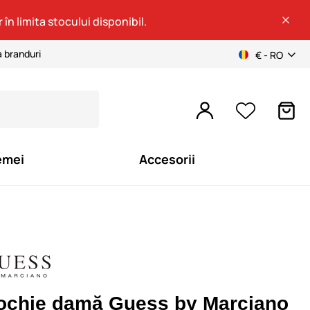
 în limita stocului disponibil.
a branduri
€ - RO
emei
Accesorii
ochie damă Guess by Marciano