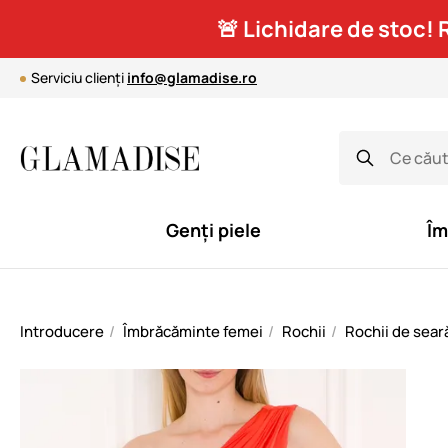
🚨 Lichidare de stoc! 
Serviciu clienți
info@glamadise.ro
Genți piele
Îm
Introducere
Îmbrăcăminte femei
Rochii
Rochii de sear