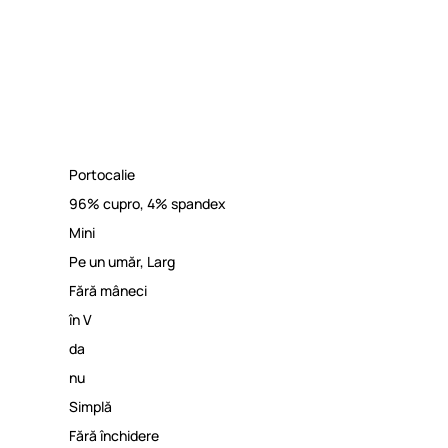
Portocalie
96% cupro, 4% spandex
Mini
Pe un umăr
,
Larg
Fără mâneci
în V
da
nu
Simplă
Fără închidere