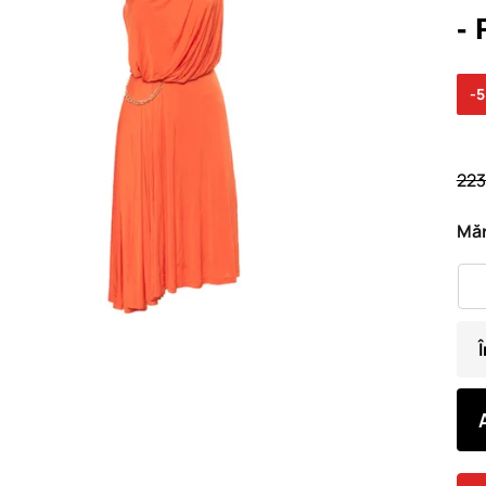
- 
-
223
Măr