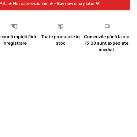
P.S.: 🔥 Nu reaprovizionăm 🔥 –
Buy now or cry later
💔
mandă rapidă fără
Toate produsele în
Comenzile până la ora
înregistrare
stoc
13:00 sunt expediate
imediat