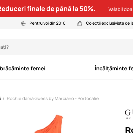
Reduceri finale de până la 50%.
Valabil doar
Pentru voi din 2010
Colecții exclusiviste de l
brăcăminte femei
Încălțăminte f
ă
Rochie damă Guess by Marciano - Portocalie
R