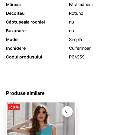
Mâneci
Fără mâneci
Decolteu
Rotund
Căptușeala rochiei
nu
Buzunare
nu
Model
Simplă
Închidere
Cu fermoar
Codul produsului
P64959
Produse similare
-30%