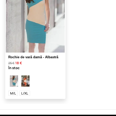
Rochie de vară damă - Albastră
18 €
25 €
În stoc
M/L
L/XL