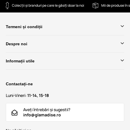
Colecții și branduri pe care le găsiți doar la noi
Mii de produse în 
Termeni și condiții
Despre noi
Informații utile
Contactați-ne
Luni-Vineri:
11-14, 15-18
Aveți întrebări și sugestii?
info@glamadise.ro