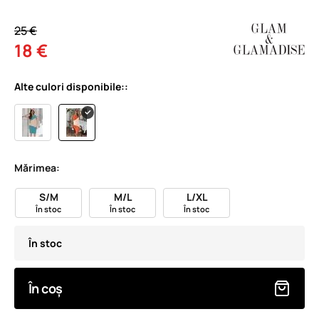
25 €
18 €
Alte culori disponibile::
Mărimea:
S/M
M/L
L/XL
În stoc
În stoc
În stoc
În stoc
În coș