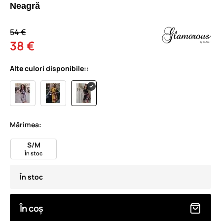
Neagră
54 €
38 €
Alte culori disponibile::
Mărimea:
S/M
În stoc
În stoc
În coș