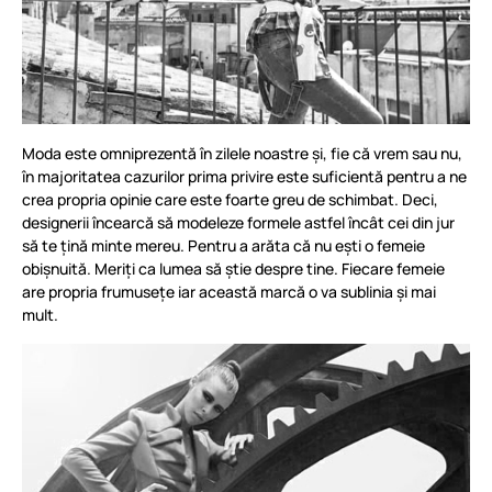
Moda este omniprezentă în zilele noastre și, fie că vrem sau nu,
în majoritatea cazurilor prima privire este suficientă pentru a ne
crea propria opinie care este foarte greu de schimbat. Deci,
designerii încearcă să modeleze formele astfel încât cei din jur
să te țină minte mereu. Pentru a arăta că nu ești o femeie
obișnuită. Meriți ca lumea să știe despre tine. Fiecare femeie
are propria frumusețe iar această marcă o va sublinia și mai
mult.