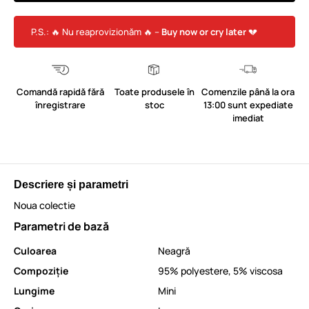
P.S.: 🔥 Nu reaprovizionăm 🔥 –
Buy now or cry later
💔
Comandă rapidă fără
Toate produsele în
Comenzile până la ora
înregistrare
stoc
13:00 sunt expediate
imediat
Descriere și parametri
Noua colectie
Parametri de bază
Culoarea
Neagră
Compoziție
95% polyestere, 5% viscosa
Lungime
Mini