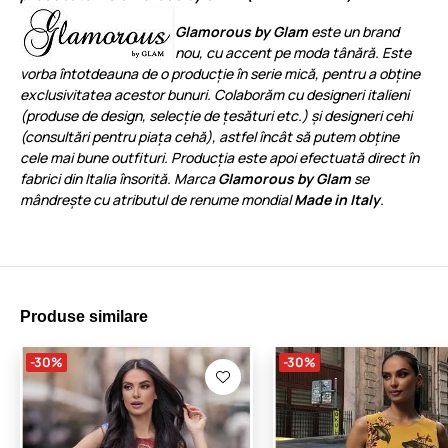
Glamorous by Glam
este un brand
nou, cu accent pe moda tânără. Este
vorba întotdeauna de o producție în serie mică, pentru a obține
exclusivitatea acestor bunuri. Colaborăm cu designeri italieni
(produse de design, selecție de țesături etc.) și designeri cehi
(consultări pentru piața cehă), astfel încât să putem obține
cele mai bune outfituri. Producția este apoi efectuată direct în
fabrici din Italia însorită. Marca
Glamorous by Glam
se
mândrește cu atributul de renume mondial
Made in Italy
.
Produse similare
-30%
-30%