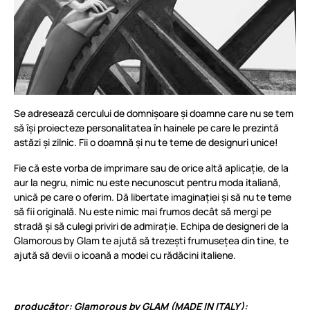
Se adresează cercului de domnișoare și doamne care nu se tem
să își proiecteze personalitatea în hainele pe care le prezintă
astăzi și zilnic. Fii o doamnă și nu te teme de designuri unice!
Fie că este vorba de imprimare sau de orice altă aplicație, de la
aur la negru, nimic nu este necunoscut pentru moda italiană,
unică pe care o oferim. Dă libertate imaginației și să nu te teme
să fii originală. Nu este nimic mai frumos decât să mergi pe
stradă și să culegi priviri de admirație. Echipa de designeri de la
Glamorous by Glam te ajută să trezești frumusețea din tine, te
ajută să devii o icoană a modei cu rădăcini italiene.
producător: Glamorous by GLAM (MADE IN ITALY):