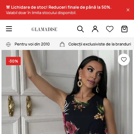
🚨 Lichidare de stoc! Reduceri finale de până la 50%.
Valabil doar în limita stocului disponibil.
Pentru voi din 2010
Colecții exclusiviste de la branduri
-30%