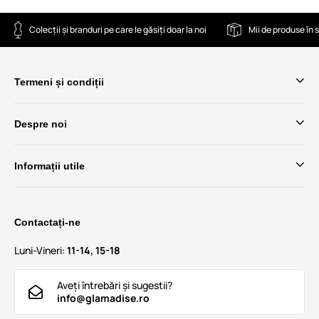
Colecții și branduri pe care le găsiți doar la noi
Mii de produse în 
Termeni și condiții
Despre noi
Informații utile
Contactați-ne
Luni-Vineri:
11-14, 15-18
Aveți întrebări și sugestii?
info@glamadise.ro