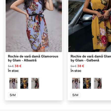
Rochie de vară damă Glamorous
Rochie de vară damă Gla
by Glam - Albastră
by Glam - Galbenă
38 €
38 €
54 €
54 €
În stoc
În stoc
S/M
S/M