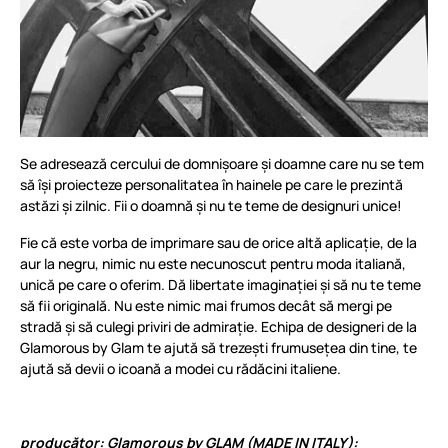
Se adresează cercului de domnișoare și doamne care nu se tem
să își proiecteze personalitatea în hainele pe care le prezintă
astăzi și zilnic. Fii o doamnă și nu te teme de designuri unice!
Fie că este vorba de imprimare sau de orice altă aplicație, de la
aur la negru, nimic nu este necunoscut pentru moda italiană,
unică pe care o oferim. Dă libertate imaginației și să nu te teme
să fii originală. Nu este nimic mai frumos decât să mergi pe
stradă și să culegi priviri de admirație. Echipa de designeri de la
Glamorous by Glam te ajută să trezești frumusețea din tine, te
ajută să devii o icoană a modei cu rădăcini italiene.
producător: Glamorous by GLAM (MADE IN ITALY):