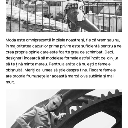
Moda este omniprezentă în zilele noastre și, fie că vrem sau nu,
în majoritatea cazurilor prima privire este suficientă pentru a ne
crea propria opinie care este foarte greu de schimbat. Deci,
designerii încearcă să modeleze formele astfel încât cei din jur
să te țină minte mereu. Pentru a arăta că nu ești o femeie
obișnuită. Meriți ca lumea să știe despre tine. Fiecare femeie
are propria frumusețe iar această marcă o va sublinia și mai
mult.