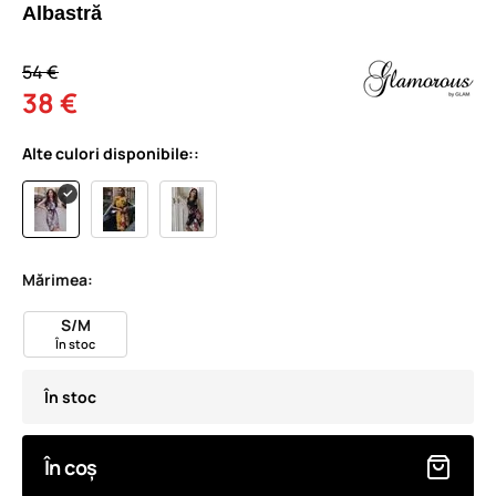
Albastră
54 €
38 €
Alte culori disponibile::
Mărimea:
S/M
În stoc
În stoc
În coș