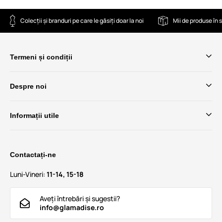
Colecții și branduri pe care le găsiți doar la noi
Mii de produse în 
Termeni și condiții
Despre noi
Informații utile
Contactați-ne
Luni-Vineri:
11-14, 15-18
Aveți întrebări și sugestii?
info@glamadise.ro