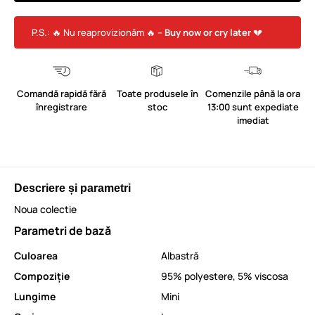
P.S.: 🔥 Nu reaprovizionăm 🔥 –
Buy now or cry later
💔
Comandă rapidă fără
Toate produsele în
Comenzile până la ora
înregistrare
stoc
13:00 sunt expediate
imediat
Descriere și parametri
Noua colectie
Parametri de bază
Culoarea
Albastră
Compoziție
95% polyestere, 5% viscosa
Lungime
Mini