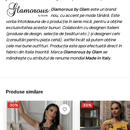
Glamorous by Glam
este un brand
nou, cu accent pe moda tânără. Este
vorba întotdeauna de o producție în serie mică, pentru a obține
exclusivitatea acestor bunuri. Colaborăm cu designeri italieni
(produse de design, selecție de țesături etc.) și designeri cehi
(consultări pentru piața cehă), astfel încât să putem obține
cele mai bune outfituri. Producția este apoi efectuată direct în
fabrici din Italia însorită. Marca
Glamorous by Glam
se
mândrește cu atributul de renume mondial
Made in Italy
.
Produse similare
-30%
-30%