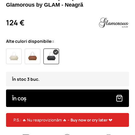
Glamorous by GLAM - Neagră
124 €
Alte culori disponibile::
În stoc 3 buc.
În coș
P.S.: 🔥 Nu reaprovizionăm 🔥 –
Buy now or cry later
💔