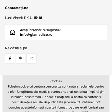
Contactați-ne
Luni-Vineri:
11-14, 15-18
Aveți întrebări și sugestii?
info@glamadise.ro
Ne găsiți și pe
Cookies
Transportatori:
Folosim cookie-uri pentru a personaliza conținutul și reclamele, pentru
a oferi funcții de social media și pentru a ne analiza traficul. Împărtășim
informații despre modul în care utilizați site-ul nostru cu partenerii
noștri de rețele sociale, de publicitate și de analiză. Partenerii pot
Plăți:
combina aceste informații cu alte informații pe care le-ați furnizat sau