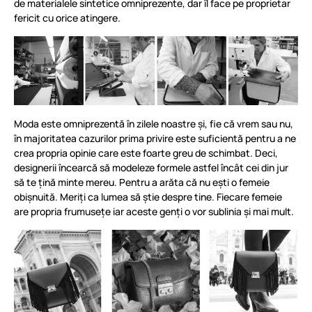
de materialele sintetice omniprezente, dar îl face pe proprietar
fericit cu orice atingere.
Moda este omniprezentă în zilele noastre și, fie că vrem sau nu,
în majoritatea cazurilor prima privire este suficientă pentru a ne
crea propria opinie care este foarte greu de schimbat. Deci,
designerii încearcă să modeleze formele astfel încât cei din jur
să te țină minte mereu. Pentru a arăta că nu ești o femeie
obișnuită. Meriți ca lumea să știe despre tine. Fiecare femeie
are propria frumusețe iar aceste genți o vor sublinia și mai mult.