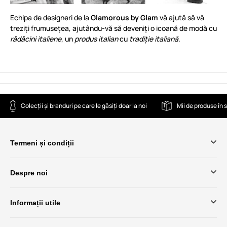
Echipa de designeri de la
Glamorous by Glam
vă ajută să vă
treziți frumusețea, ajutându-vă să deveniți o icoană de modă cu
rădăcini italiene
, un
produs italian
cu
tradiție italiană
.
Colecții și branduri pe care le găsiți doar la noi
Mii de produse în 
Termeni și condiții
Despre noi
Informații utile