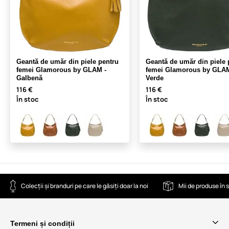
Geantă de umăr din piele pentru
Geantă de umăr din piele 
femei Glamorous by GLAM -
femei Glamorous by GLAM
Galbenă
Verde
116 €
116 €
În stoc
În stoc
Colecții și branduri pe care le găsiți doar la noi
Mii de produse în 
Termeni și condiții