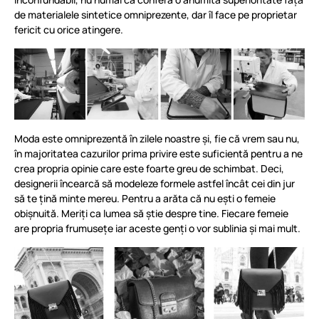
de materialele sintetice omniprezente, dar îl face pe proprietar
fericit cu orice atingere.
Moda este omniprezentă în zilele noastre și, fie că vrem sau nu,
în majoritatea cazurilor prima privire este suficientă pentru a ne
crea propria opinie care este foarte greu de schimbat. Deci,
designerii încearcă să modeleze formele astfel încât cei din jur
să te țină minte mereu. Pentru a arăta că nu ești o femeie
obișnuită. Meriți ca lumea să știe despre tine. Fiecare femeie
are propria frumusețe iar aceste genți o vor sublinia și mai mult.