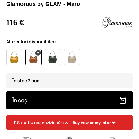
Glamorous by GLAM - Maro
116 €
Alte culori disponibile::
În stoc 2 buc.
În coș
P.S.: 🔥 Nu reaprovizionăm 🔥 –
Buy now or cry later
💔