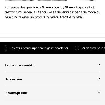
Echipa de designeri de la
Glamorous by Glam
vă ajută să vă
treziți frumusețea, ajutându-vă să deveniți o icoană de modă cu
rădăcini italiene
, un
produs italian
cu
tradiție italiană
.
Colecții și branduri pe care le găsiți doar la noi
Mii de produse în 
Termeni și condiții
Despre noi
Informații utile