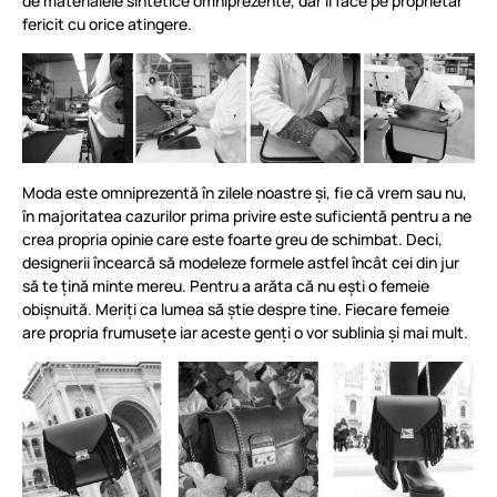
de materialele sintetice omniprezente, dar îl face pe proprietar
fericit cu orice atingere.
Moda este omniprezentă în zilele noastre și, fie că vrem sau nu,
în majoritatea cazurilor prima privire este suficientă pentru a ne
crea propria opinie care este foarte greu de schimbat. Deci,
designerii încearcă să modeleze formele astfel încât cei din jur
să te țină minte mereu. Pentru a arăta că nu ești o femeie
obișnuită. Meriți ca lumea să știe despre tine. Fiecare femeie
are propria frumusețe iar aceste genți o vor sublinia și mai mult.