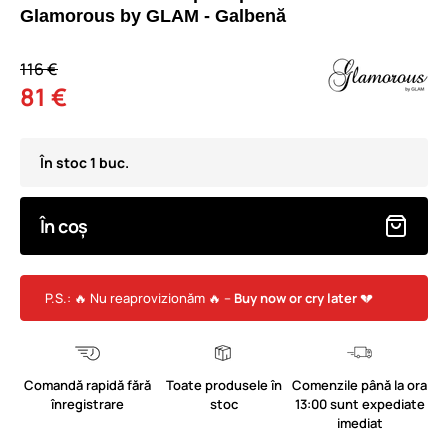
Glamorous by GLAM - Galbenă
116 €
81 €
În stoc 1 buc.
În coș
P.S.: 🔥 Nu reaprovizionăm 🔥 –
Buy now or cry later
💔
Comandă rapidă fără
Toate produsele în
Comenzile până la ora
înregistrare
stoc
13:00 sunt expediate
imediat