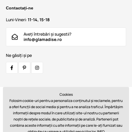
Contactați-ne
Luni-Vineri:
11-14, 15-18
Aveți întrebări și sugestii?
info@glamadise.ro
Ne găsiți și pe
Cookies
Transportatori:
Folosim cookie-uri pentru a personaliza conținutul și reclamele, pentru
a oferi funcții de social media și pentru a ne analiza traficul. Împărtășim
informații despre modul în care utilizați site-ul nostru cu partenerii
noștri de rețele sociale, de publicitate și de analiză. Partenerii pot
Plăți:
combina aceste informații cu alte informații pe care le-ați furnizat sau
obținute ca urmare a utilizării serviciilor lor.
INFO