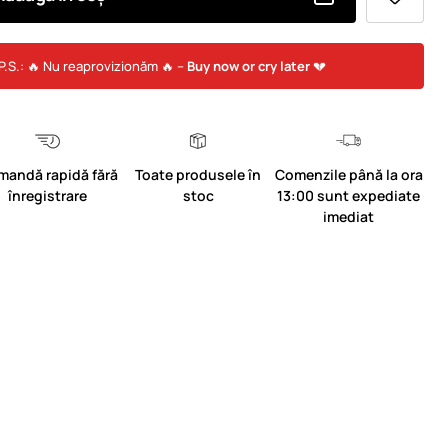
P.S.: 🔥 Nu reaprovizionăm 🔥 –
Buy now or cry later
💔
mandă rapidă fără
Toate produsele în
Comenzile până la ora
înregistrare
stoc
13:00 sunt expediate
imediat