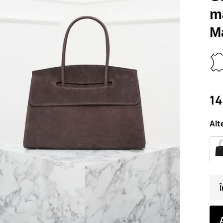
mâ
M
14
Alt
Î