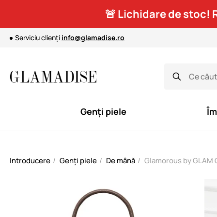
🚨 Lichidare de stoc! 
Serviciu clienți
info@glamadise.ro
Genți piele
Îm
Introducere
Genți piele
De mână
Glamorous by GLAM Ge