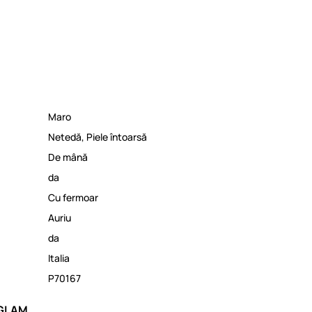
Maro
Netedă
,
Piele întoarsă
De mână
da
Cu fermoar
Auriu
da
Italia
P70167
 GLAM