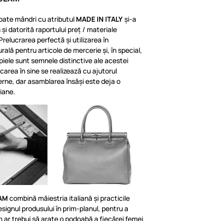
oate mândri cu atributul
MADE IN ITALY
și-a
și datorită raportului preț / materiale
relucrarea perfectă și utilizarea în
rală pentru articole de mercerie și, în special,
piele sunt semnele distinctive ale acestei
icarea în sine se realizează cu ajutorul
erne, dar asamblarea însăși este deja o
liane.
AM
combină măiestria italiană și practicile
ignul produsului în prim-planul, pentru a
m ar trebui să arate o podoabă a fiecărei femei