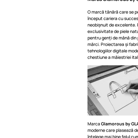
O marcă tânără care se p
început cariera cu succes 
neobișnuit de excelente. P
exclusivitate de piele natu
pentru genți de mână din 
mărci. Proiectarea și fabr
tehnologiilor digitale mod
chestiune a măiestriei ita
Marca
Glamorous by GL
moderne care plasează des
înțelege mai bine felul cu