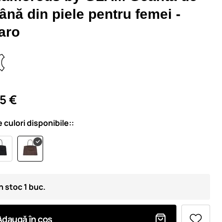
nă din piele pentru femei -
aro
5 €
e culori disponibile::
n stoc 1 buc.
Adaugă în coș