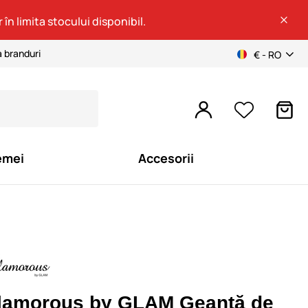
 în limita stocului disponibil.
a branduri
€ - RO
emei
Accesorii
lamorous by GLAM Geantă de