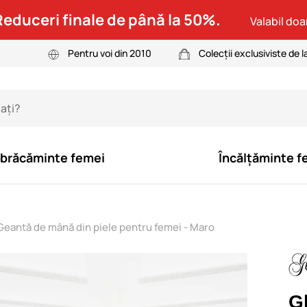
Reduceri finale de până la 50%.
Valabil doar
Pentru voi din 2010
Colecții exclusiviste de l
brăcăminte femei
Încălțăminte f
antă de mână din piele pentru femei - Maro
G