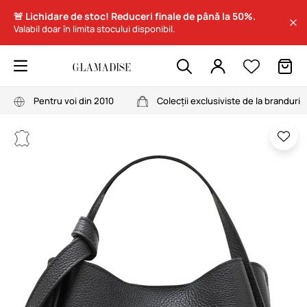
🚨 Lichidare de stoc! Reduceri finale de până la 50%.
Valabil doar în limita stocului disponibil.
Pentru voi din 2010
Colecții exclusiviste de la branduri