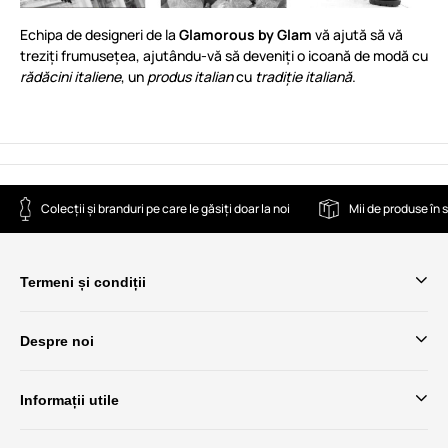
Echipa de designeri de la
Glamorous by Glam
vă ajută să vă
treziți frumusețea, ajutându-vă să deveniți o icoană de modă cu
rădăcini italiene
, un
produs italian
cu
tradiție italiană
.
Colecții și branduri pe care le găsiți doar la noi
Mii de produse în 
Termeni și condiții
Despre noi
Informații utile