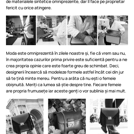
de materialele sintetice omniprezente, dar îl face pe proprietar
fericit cu orice atingere.
Moda este omniprezentă în zilele noastre și, fie că vrem sau nu,
în majoritatea cazurilor prima privire este suficientă pentru a ne
crea propria opinie care este foarte greu de schimbat. Deci,
designerii încearcă să modeleze formele astfel încât cei din jur
să te țină minte mereu. Pentru a arăta că nu ești o femeie
obișnuită. Meriți ca lumea să știe despre tine. Fiecare femeie
are propria frumusețe iar aceste genți o vor sublinia și mai mult.