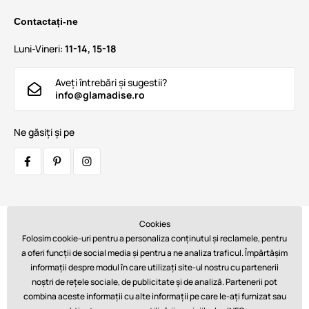
Contactați-ne
Luni-Vineri:
11-14, 15-18
Aveți întrebări și sugestii?
info@glamadise.ro
Ne găsiți și pe
Cookies
Transportatori:
Folosim cookie-uri pentru a personaliza conținutul și reclamele, pentru
a oferi funcții de social media și pentru a ne analiza traficul. Împărtășim
informații despre modul în care utilizați site-ul nostru cu partenerii
noștri de rețele sociale, de publicitate și de analiză. Partenerii pot
Plăți:
combina aceste informații cu alte informații pe care le-ați furnizat sau