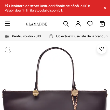
🚨 Lichidare de stoc! Reduceri finale de până la 50%.
Valabil doar în limita stocului disponibil.
Pentru voi din 2010
Colecții exclusiviste de la branduri