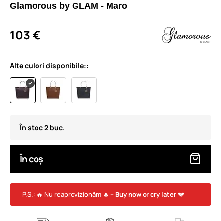
Glamorous by GLAM - Maro
103 €
Alte culori disponibile::
În stoc 2 buc.
În coș
P.S.: 🔥 Nu reaprovizionăm 🔥 –
Buy now or cry later
💔