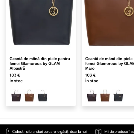
Geantă de mână din piele pentru
Geantă de mână din piele 
femei Glamorous by GLAM -
femei Glamorous by GLAM
Albastră
Maro
103 €
103 €
În stoc
În stoc
Colecții și branduri pe care le găsiți doar la noi
Mii de produse în 