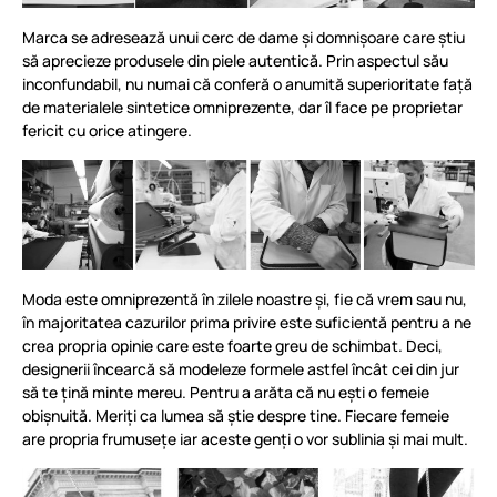
Marca se adresează unui cerc de dame și domnișoare care știu
să aprecieze produsele din piele autentică. Prin aspectul său
inconfundabil, nu numai că conferă o anumită superioritate față
de materialele sintetice omniprezente, dar îl face pe proprietar
fericit cu orice atingere.
Moda este omniprezentă în zilele noastre și, fie că vrem sau nu,
în majoritatea cazurilor prima privire este suficientă pentru a ne
crea propria opinie care este foarte greu de schimbat. Deci,
designerii încearcă să modeleze formele astfel încât cei din jur
să te țină minte mereu. Pentru a arăta că nu ești o femeie
obișnuită. Meriți ca lumea să știe despre tine. Fiecare femeie
are propria frumusețe iar aceste genți o vor sublinia și mai mult.