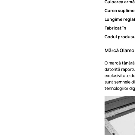
Culoarea armăt
Curea suplime
Lungime reglab
Fabricat în
Codul produsu
Mărcă Glamo
O marcă tânără 
datorită raportu
exclusivitate de
sunt semnele dis
tehnologiilor di