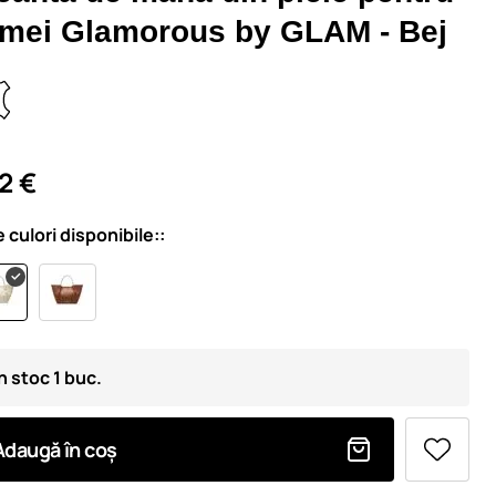
emei Glamorous by GLAM - Bej
2 €
e culori disponibile::
n stoc 1 buc.
Adaugă în coș