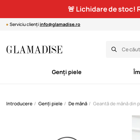
🚨 Lichidare de stoc! 
Serviciu clienți
info@glamadise.ro
Genți piele
Îm
Introducere
Genți piele
De mână
Geantă de mână din p