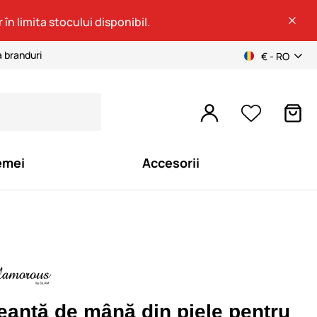
 în limita stocului disponibil.
a branduri
€ - RO
emei
Accesorii
eantă de mână din piele pentru