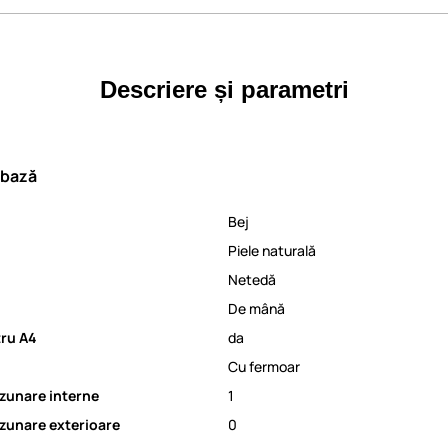
Descriere și parametri
 bază
Bej
Piele naturală
Netedă
De mână
tru A4
da
Cu fermoar
zunare interne
1
zunare exterioare
0