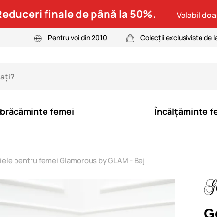
Reduceri finale de până la 50%.
Valabil doar
Pentru voi din 2010
Colecții exclusiviste de l
brăcăminte femei
Încălțăminte f
iele pentru femei Glamorous by GLAM - Bej
G