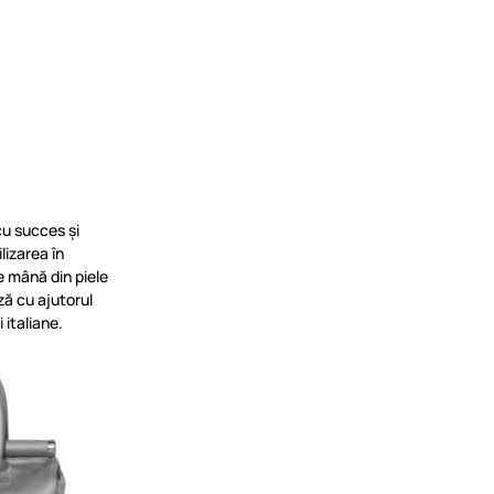
cu succes și
lizarea în
de mână din piele
ză cu ajutorul
 italiane.