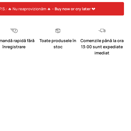
P.S.: 🔥 Nu reaprovizionăm 🔥 –
Buy now or cry later
💔
mandă rapidă fără
Toate produsele în
Comenzile până la ora
înregistrare
stoc
13:00 sunt expediate
imediat