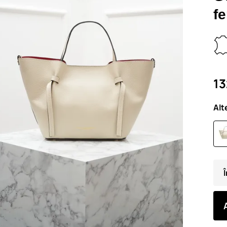
f
13
Alt
Î