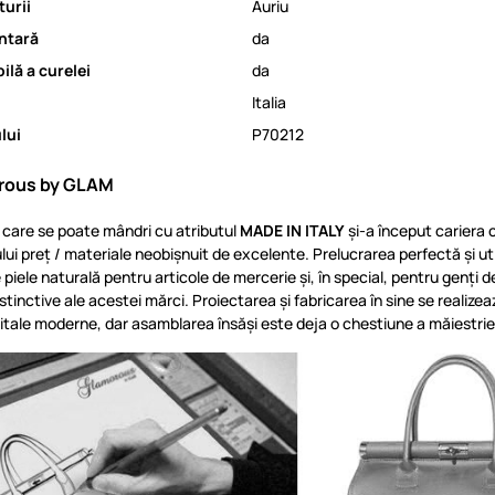
urii
Auriu
ntară
da
ilă a curelei
da
Italia
lui
P70212
rous by GLAM
care se poate mândri cu atributul
MADE IN ITALY
și-a început cariera 
lui preț / materiale neobișnuit de excelente. Prelucrarea perfectă și uti
 piele naturală pentru articole de mercerie și, în special, pentru genți 
tinctive ale acestei mărci. Proiectarea și fabricarea în sine se realizea
gitale moderne, dar asamblarea însăși este deja o chestiune a măiestriei