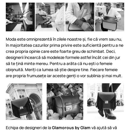
Moda este omniprezentă în zilele noastre și, fie că vrem sau nu,
în majoritatea cazurilor prima privire este suficientă pentru a ne
crea propria opinie care este foarte greu de schimbat. Deci,
designerii încearcă să modeleze formele astfel încât cei din jur
să te țină minte mereu. Pentru a arăta că nu ești o femeie
obișnuită. Meriți ca lumea să știe despre tine. Fiecare femeie
are propria frumusețe iar aceste genți o vor sublinia și mai mult.
Echipa de designeri de la
Glamorous by Glam
vă ajută să vă