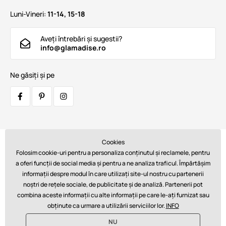
Luni-Vineri:
11-14, 15-18
Aveți întrebări și sugestii?
info@glamadise.ro
Ne găsiți și pe
Cookies
Transportatori:
Folosim cookie-uri pentru a personaliza conținutul și reclamele, pentru
a oferi funcții de social media și pentru a ne analiza traficul. Împărtășim
informații despre modul în care utilizați site-ul nostru cu partenerii
noștri de rețele sociale, de publicitate și de analiză. Partenerii pot
Plăți:
combina aceste informații cu alte informații pe care le-ați furnizat sau
obținute ca urmare a utilizării serviciilor lor.
INFO
NU