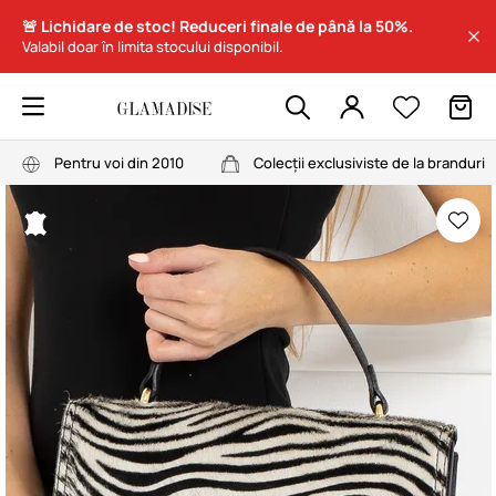
🚨 Lichidare de stoc! Reduceri finale de până la 50%.
Valabil doar în limita stocului disponibil.
Pentru voi din 2010
Colecții exclusiviste de la branduri