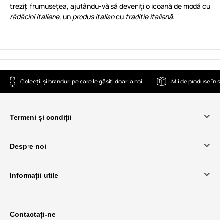
treziți frumusețea, ajutându-vă să deveniți o icoană de modă cu
rădăcini italiene
, un
produs italian
cu
tradiție italiană
.
Colecții și branduri pe care le găsiți doar la noi
Mii de produse în 
Termeni și condiții
Despre noi
Informații utile
Contactați-ne