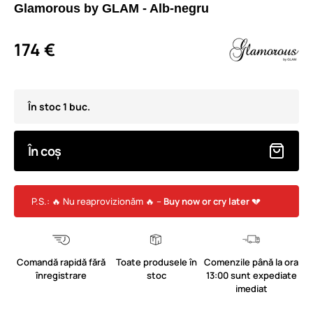
Glamorous by GLAM - Alb-negru
174 €
În stoc 1 buc.
În coș
P.S.: 🔥 Nu reaprovizionăm 🔥 –
Buy now or cry later
💔
Comandă rapidă fără
Toate produsele în
Comenzile până la ora
înregistrare
stoc
13:00 sunt expediate
imediat