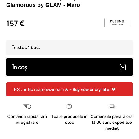
Glamorous by GLAM - Maro
157 €
În stoc 1 buc.
În coș
P.S.: 🔥 Nu reaprovizionăm 🔥 –
Buy now or cry later
💔
Comandă rapidă fără
Toate produsele în
Comenzile până la ora
înregistrare
stoc
13:00 sunt expediate
imediat