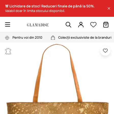
🚨 Lichidare de stoc! Reduceri finale de până la 50%.
Valabil doar în limita stocului disponibil.
Pentru voi din 2010
Colecții exclusiviste de la branduri