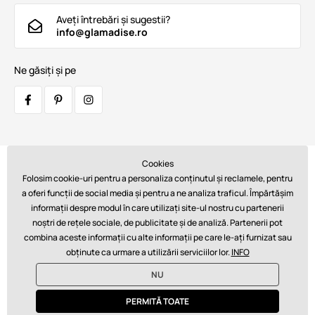
Aveți întrebări și sugestii?
info@glamadise.ro
Ne găsiți și pe
Cookies
Transportatori:
Folosim cookie-uri pentru a personaliza conținutul și reclamele, pentru
a oferi funcții de social media și pentru a ne analiza traficul. Împărtășim
informații despre modul în care utilizați site-ul nostru cu partenerii
noștri de rețele sociale, de publicitate și de analiză. Partenerii pot
Plăți:
combina aceste informații cu alte informații pe care le-ați furnizat sau
obținute ca urmare a utilizării serviciilor lor.
INFO
NU
© 2026 www.glamadise.ro. Asigură tehnic
Simplia s.r.o.
PERMITĂ TOATE
€ - RO