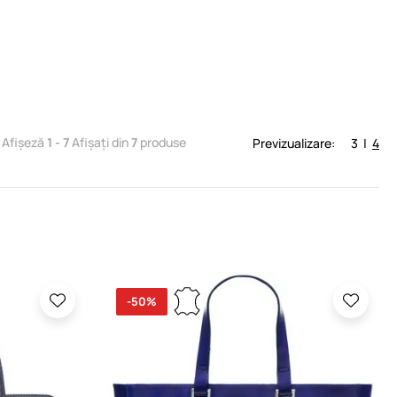
Afișeză
1 - 7
Afișați din
7
produse
Previzualizare:
3
|
4
-50%