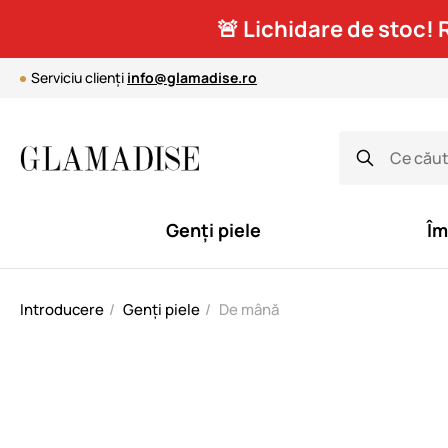
🚨 Lichidare de stoc! 
Serviciu clienți
info@glamadise.ro
Genți piele
Îm
Introducere
Genți piele
De mână