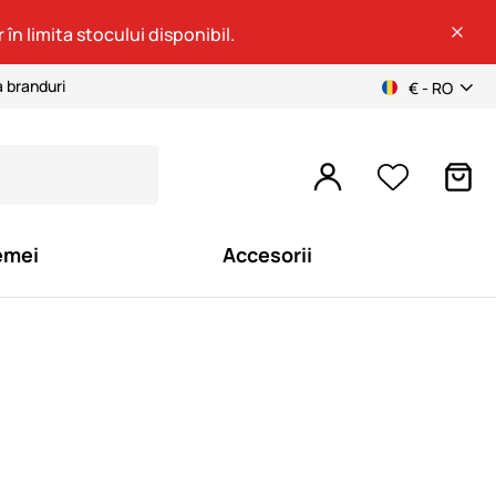
 în limita stocului disponibil.
a branduri
€ - RO
emei
Accesorii