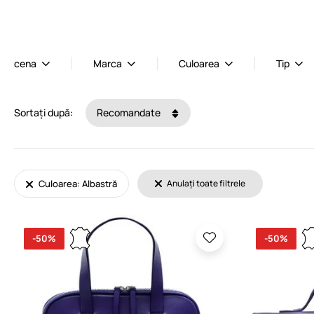
cena
Marca
Culoarea
Tip
Sortați după:
Recomandate
Culoarea: Albastră
Anulați toate filtrele
-50%
-50%