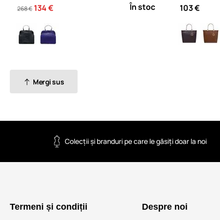
În stoc
134 €
103 €
268 €
Mergi sus
Colecții și branduri pe care le găsiți doar la noi
Termeni și condiții
Despre noi