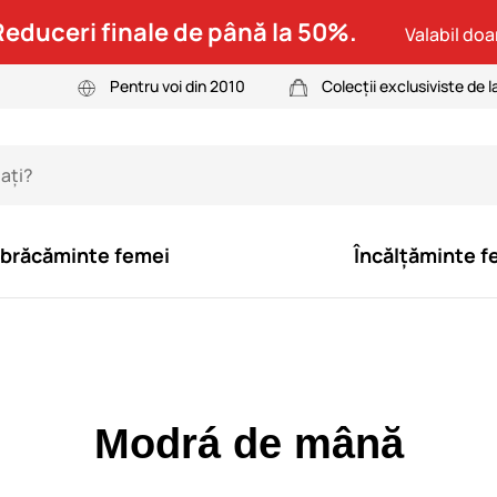
Reduceri finale de până la 50%.
Valabil doar
Pentru voi din 2010
Colecții exclusiviste de l
brăcăminte femei
Încălțăminte f
Modrá de mână