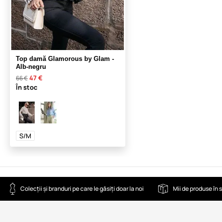
Top damă Glamorous by Glam -
Alb-negru
47 €
66 €
În stoc
S/M
Colecții și branduri pe care le găsiți doar la noi
Mii de produse în 