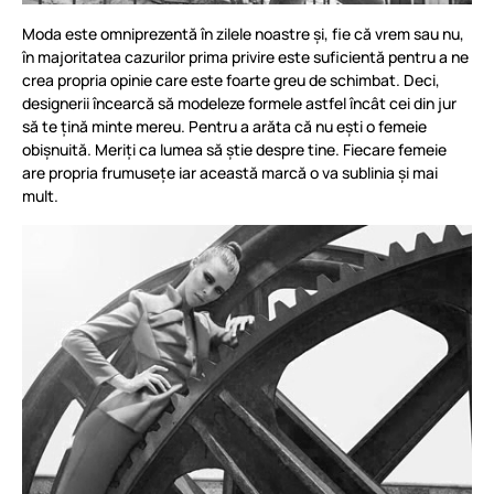
Moda este omniprezentă în zilele noastre și, fie că vrem sau nu,
în majoritatea cazurilor prima privire este suficientă pentru a ne
crea propria opinie care este foarte greu de schimbat. Deci,
designerii încearcă să modeleze formele astfel încât cei din jur
să te țină minte mereu. Pentru a arăta că nu ești o femeie
obișnuită. Meriți ca lumea să știe despre tine. Fiecare femeie
are propria frumusețe iar această marcă o va sublinia și mai
mult.