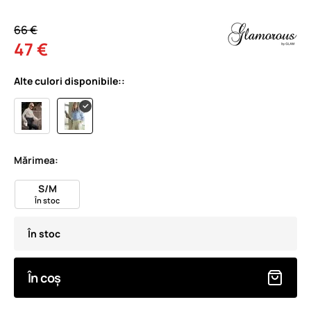
66 €
47 €
Alte culori disponibile::
Mărimea:
S/M
În stoc
În stoc
În coș