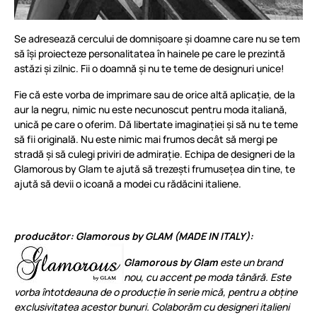
Se adresează cercului de domnișoare și doamne care nu se tem
să își proiecteze personalitatea în hainele pe care le prezintă
astăzi și zilnic. Fii o doamnă și nu te teme de designuri unice!
Fie că este vorba de imprimare sau de orice altă aplicație, de la
aur la negru, nimic nu este necunoscut pentru moda italiană,
unică pe care o oferim. Dă libertate imaginației și să nu te teme
să fii originală. Nu este nimic mai frumos decât să mergi pe
stradă și să culegi priviri de admirație. Echipa de designeri de la
Glamorous by Glam te ajută să trezești frumusețea din tine, te
ajută să devii o icoană a modei cu rădăcini italiene.
producător: Glamorous by GLAM (MADE IN ITALY):
Glamorous by Glam
este un brand
nou, cu accent pe moda tânără. Este
vorba întotdeauna de o producție în serie mică, pentru a obține
exclusivitatea acestor bunuri. Colaborăm cu designeri italieni