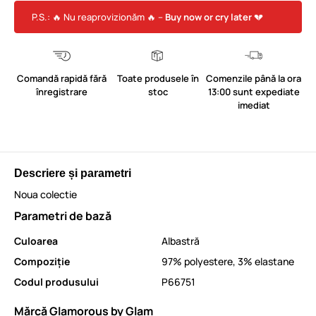
P.S.: 🔥 Nu reaprovizionăm 🔥 –
Buy now or cry later
💔
Comandă rapidă fără
Toate produsele în
Comenzile până la ora
înregistrare
stoc
13:00 sunt expediate
imediat
Descriere și parametri
Noua colectie
Parametri de bază
Culoarea
Albastră
Compoziție
97% polyestere, 3% elastane
Codul produsului
P66751
Mărcă Glamorous by Glam