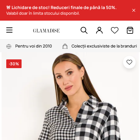
🚨 Lichidare de stoc! Reduceri finale de până la 50%.
Valabil doar în limita stocului disponibil.
Pentru voi din 2010
Colecții exclusiviste de la branduri
-30%