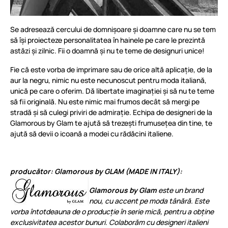
Se adresează cercului de domnișoare și doamne care nu se tem
să își proiecteze personalitatea în hainele pe care le prezintă
astăzi și zilnic. Fii o doamnă și nu te teme de designuri unice!
Fie că este vorba de imprimare sau de orice altă aplicație, de la
aur la negru, nimic nu este necunoscut pentru moda italiană,
unică pe care o oferim. Dă libertate imaginației și să nu te teme
să fii originală. Nu este nimic mai frumos decât să mergi pe
stradă și să culegi priviri de admirație. Echipa de designeri de la
Glamorous by Glam te ajută să trezești frumusețea din tine, te
ajută să devii o icoană a modei cu rădăcini italiene.
producător: Glamorous by GLAM (MADE IN ITALY):
Glamorous by Glam
este un brand
nou, cu accent pe moda tânără. Este
vorba întotdeauna de o producție în serie mică, pentru a obține
exclusivitatea acestor bunuri. Colaborăm cu designeri italieni