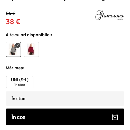
54 €
38 €
Alte culori disponibile::
Mărimea:
UNI (S-L)
În stoc
În stoc
În coș