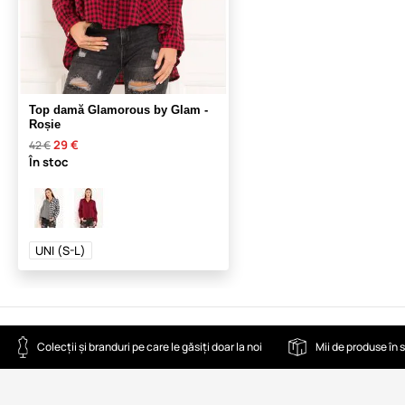
Top damă Glamorous by Glam -
Roșie
29 €
42 €
În stoc
UNI (S-L)
Colecții și branduri pe care le găsiți doar la noi
Mii de produse în 