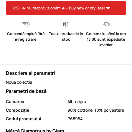
P.S.: 🔥 Nu reaprovizionăm 🔥 –
Buy now or cry later
💔
Comandă rapidă fără
Toate produsele în
Comenzile până la ora
înregistrare
stoc
13:00 sunt expediate
imediat
Descriere și parametri
Noua colectie
Parametri de bază
Culoarea
Alb-negru
Compoziție
90% cottone, 10% polyestere
Codul produsului
P68954
Mărcă Glamorous by Glam