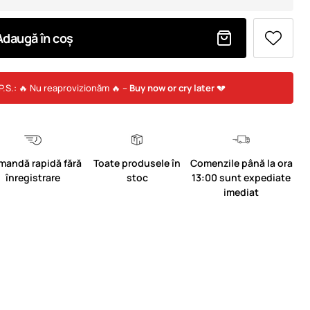
Adaugă în coș
P.S.: 🔥 Nu reaprovizionăm 🔥 –
Buy now or cry later
💔
mandă rapidă fără
Toate produsele în
Comenzile până la ora
înregistrare
stoc
13:00 sunt expediate
imediat