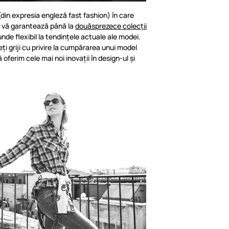
in expresia engleză fast fashion) în care
, vă garantează până la
douăsprezece colecții
unde flexibil la tendințele actuale ale modei.
eți griji cu privire la cumpărarea unui model
ă oferim cele mai noi inovații în design-ul și