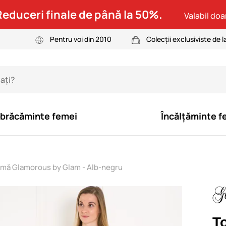
Reduceri finale de până la 50%.
Valabil doar
Pentru voi din 2010
Colecții exclusiviste de l
brăcăminte femei
Încălțăminte f
mă Glamorous by Glam - Alb-negru
T