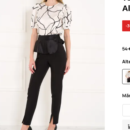
A
-
54 
Alt
Măr