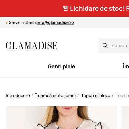
🚨 Lichidare de stoc! 
Serviciu clienți
info@glamadise.ro
Genți piele
Îm
Introducere
Îmbrăcăminte femei
Topuri și bluze
Top da