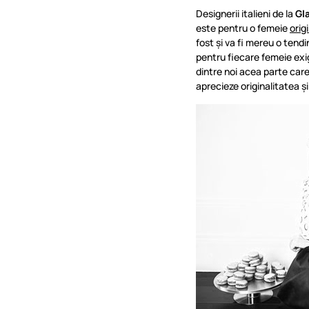
Designerii italieni de la
Gl
este pentru o femeie
orig
fost și va fi mereu o tend
pentru fiecare femeie exi
dintre noi acea parte care
aprecieze originalitatea și