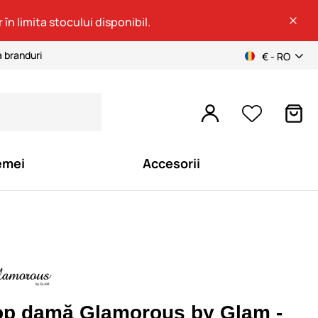
 în limita stocului disponibil.
a branduri
€ - RO
emei
Accesorii
op damă Glamorous by Glam -