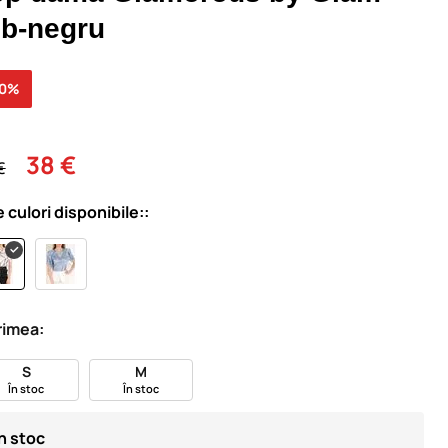
lb-negru
30%
38 €
€
e culori disponibile::
imea:
S
M
În stoc
În stoc
În stoc