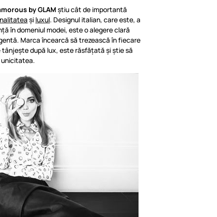
amorous by GLAM
știu cât de importantă
inalitatea
și
luxul
. Designul italian, care este, a
ință în domeniul modei, este o alegere clară
gentă. Marca încearcă să trezească în fiecare
 tânjește după lux, este răsfățată și știe să
 unicitatea.