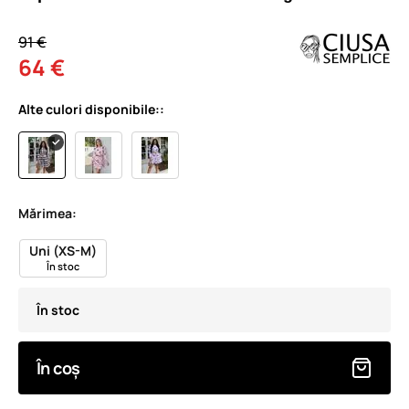
91 €
64 €
Alte culori disponibile::
Mărimea:
Uni (XS-M)
În stoc
În stoc
În coș