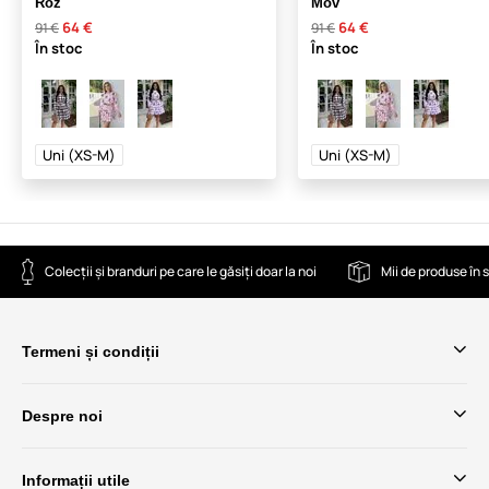
Roz
Mov
64 €
64 €
91 €
91 €
În stoc
În stoc
Uni (XS-M)
Uni (XS-M)
Colecții și branduri pe care le găsiți doar la noi
Mii de produse în 
Termeni și condiții
Despre noi
Informații utile