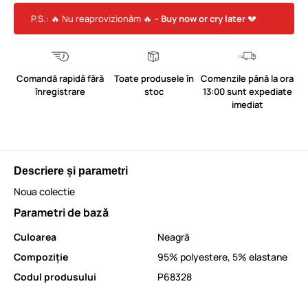
P.S.: 🔥 Nu reaprovizionăm 🔥 –
Buy now or cry later
💔
Comandă rapidă fără
Toate produsele în
Comenzile până la ora
înregistrare
stoc
13:00 sunt expediate
imediat
Descriere și parametri
Noua colectie
Parametri de bază
Culoarea
Neagră
Compoziție
95% polyestere, 5% elastane
Codul produsului
P68328