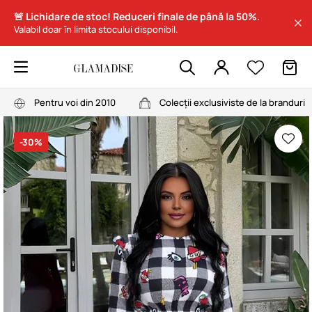
🚨 Lichidare de stoc! Reduceri finale de până la 50%.
Valabil doar în limita stocului disponibil.
Pentru voi din 2010
Colecții exclusiviste de la branduri
-30%