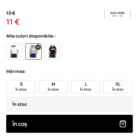
13 €
11 €
Alte culori disponibile::
Mărimea:
S
M
L
XL
În stoc
În stoc
În stoc
În stoc
În stoc
În coș