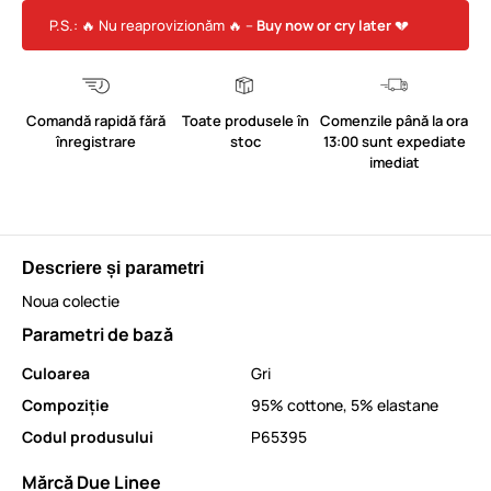
P.S.: 🔥 Nu reaprovizionăm 🔥 –
Buy now or cry later
💔
Comandă rapidă fără
Toate produsele în
Comenzile până la ora
înregistrare
stoc
13:00 sunt expediate
imediat
Descriere și parametri
Noua colectie
Parametri de bază
Culoarea
Gri
Compoziție
95% cottone, 5% elastane
Codul produsului
P65395
Mărcă Due Linee