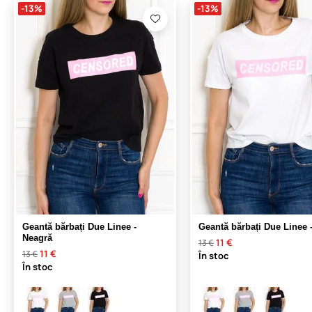
-13%
-13%
Geantă bărbați Due Linee -
Geantă bărbați Due Linee 
Neagră
11 €
13 €
11 €
13 €
În stoc
În stoc