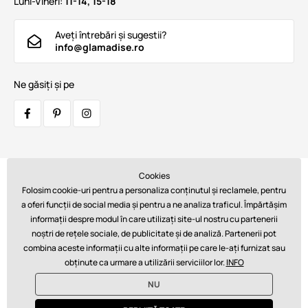
Luni-Vineri:
11-14, 15-18
Aveți întrebări și sugestii?
info@glamadise.ro
Ne găsiți și pe
Cookies
Transportatori:
Folosim cookie-uri pentru a personaliza conținutul și reclamele, pentru
a oferi funcții de social media și pentru a ne analiza traficul. Împărtășim
informații despre modul în care utilizați site-ul nostru cu partenerii
noștri de rețele sociale, de publicitate și de analiză. Partenerii pot
Plăți:
combina aceste informații cu alte informații pe care le-ați furnizat sau
obținute ca urmare a utilizării serviciilor lor.
INFO
NU
© 2026 www.glamadise.ro. Asigură tehnic
Simplia s.r.o.