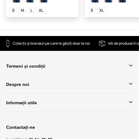
S
M
L
XL
S
XL
Colecții și branduri pe care le găsiți doar la noi
Mii de produse în 
Termeni și condiții
Despre noi
Informații utile
Contactați-ne