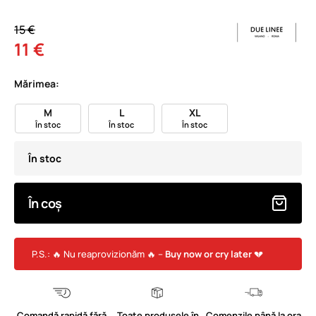
15 €
11 €
Mărimea:
M
L
XL
În stoc
În stoc
În stoc
În stoc
În coș
P.S.: 🔥 Nu reaprovizionăm 🔥 –
Buy now or cry later
💔
Comandă rapidă fără
Toate produsele în
Comenzile până la ora