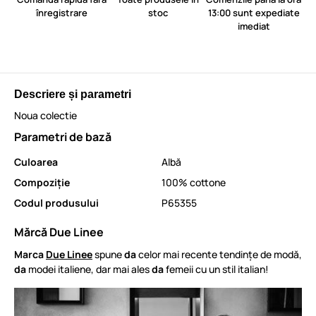
înregistrare
stoc
13:00 sunt expediate
imediat
Descriere și parametri
Noua colectie
Parametri de bază
Culoarea
Albă
Compoziție
100% cottone
Codul produsului
P65355
Mărcă Due Linee
Marca
Due Linee
spune
da
celor mai recente tendințe de modă,
da
modei italiene, dar mai ales
da
femeii cu un stil italian!