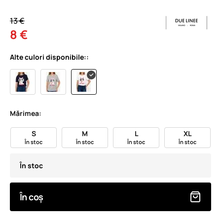
13 €
8 €
Alte culori disponibile::
Mărimea:
S
M
L
XL
În stoc
În stoc
În stoc
În stoc
În stoc
În coș