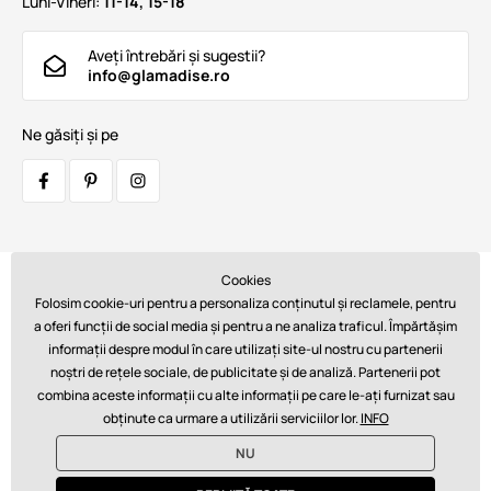
Luni-Vineri:
11-14, 15-18
Aveți întrebări și sugestii?
info@glamadise.ro
Ne găsiți și pe
Cookies
Transportatori:
Folosim cookie-uri pentru a personaliza conținutul și reclamele, pentru
a oferi funcții de social media și pentru a ne analiza traficul. Împărtășim
informații despre modul în care utilizați site-ul nostru cu partenerii
noștri de rețele sociale, de publicitate și de analiză. Partenerii pot
Plăți:
combina aceste informații cu alte informații pe care le-ați furnizat sau
obținute ca urmare a utilizării serviciilor lor.
INFO
NU
© 2026 www.glamadise.ro. Asigură tehnic
Simplia s.r.o.