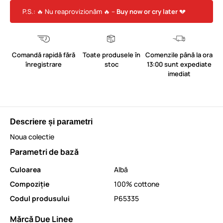
P.S.: 🔥 Nu reaprovizionăm 🔥 –
Buy now or cry later
💔
Comandă rapidă fără
Toate produsele în
Comenzile până la ora
înregistrare
stoc
13:00 sunt expediate
imediat
Descriere și parametri
Noua colectie
Parametri de bază
Culoarea
Albă
Compoziție
100% cottone
Codul produsului
P65335
Mărcă Due Linee