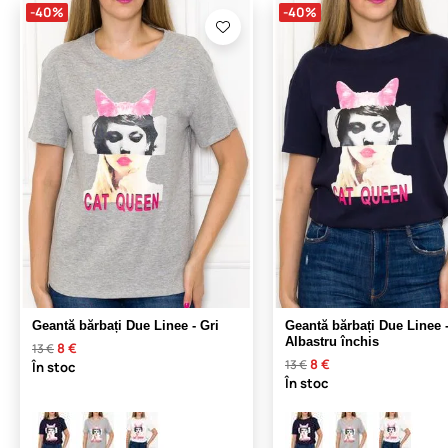
-40%
-40%
Geantă bărbați Due Linee - Gri
Geantă bărbați Due Linee 
Albastru închis
8 €
13 €
8 €
13 €
În stoc
În stoc