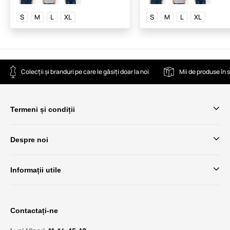
S
M
L
XL
S
M
L
XL
Colecții și branduri pe care le găsiți doar la noi
Mii de produse în 
Termeni și condiții
Despre noi
Informații utile
Contactați-ne