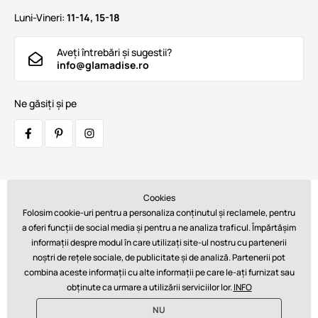
Luni-Vineri:
11-14, 15-18
Aveți întrebări și sugestii?
info@glamadise.ro
Ne găsiți și pe
Cookies
Transportatori:
Folosim cookie-uri pentru a personaliza conținutul și reclamele, pentru
a oferi funcții de social media și pentru a ne analiza traficul. Împărtășim
informații despre modul în care utilizați site-ul nostru cu partenerii
noștri de rețele sociale, de publicitate și de analiză. Partenerii pot
Plăți:
combina aceste informații cu alte informații pe care le-ați furnizat sau
obținute ca urmare a utilizării serviciilor lor.
INFO
NU