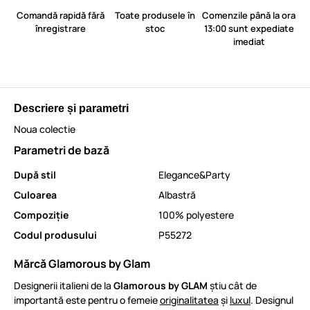
Comandă rapidă fără
Toate produsele în
Comenzile până la ora
înregistrare
stoc
13:00 sunt expediate
imediat
Descriere și parametri
Noua colectie
Parametri de bază
După stil
Elegance&Party
Culoarea
Albastră
Compoziție
100% polyestere
Codul produsului
P55272
Mărcă Glamorous by Glam
Designerii italieni de la
Glamorous by GLAM
știu cât de
importantă este pentru o femeie
originalitatea
și
luxul
. Designul