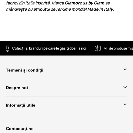
fabrici din Italia însorită. Marca
Glamorous by Glam
se
mândrește cu atributul de renume mondial
Made in Italy
.
Colecții și branduri pe care le găsiți doar la noi
Mii de produse în 
Termeni și condiții
Despre noi
Informații utile
Contactați-ne