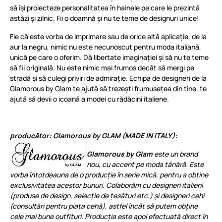
să își proiecteze personalitatea în hainele pe care le prezintă
astăzi și zilnic. Fii o doamnă și nu te teme de designuri unice!
Fie că este vorba de imprimare sau de orice altă aplicație, de la
aur la negru, nimic nu este necunoscut pentru moda italiană,
unică pe care o oferim. Dă libertate imaginației și să nu te teme
să fii originală. Nu este nimic mai frumos decât să mergi pe
stradă și să culegi priviri de admirație. Echipa de designeri de la
Glamorous by Glam te ajută să trezești frumusețea din tine, te
ajută să devii o icoană a modei cu rădăcini italiene.
producător: Glamorous by GLAM (MADE IN ITALY):
Glamorous by Glam
este un brand
nou, cu accent pe moda tânără. Este
vorba întotdeauna de o producție în serie mică, pentru a obține
exclusivitatea acestor bunuri. Colaborăm cu designeri italieni
(produse de design, selecție de țesături etc.) și designeri cehi
(consultări pentru piața cehă), astfel încât să putem obține
cele mai bune outfituri. Producția este apoi efectuată direct în