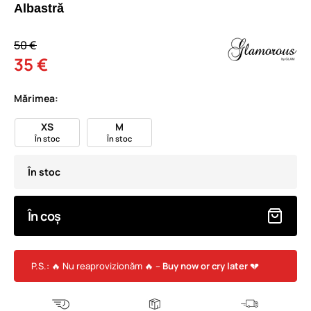
Albastră
50 €
35 €
Mărimea:
XS
M
În stoc
În stoc
În stoc
În coș
P.S.: 🔥 Nu reaprovizionăm 🔥 –
Buy now or cry later
💔