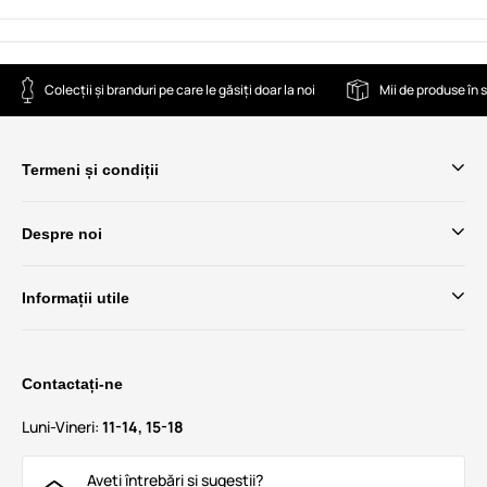
Colecții și branduri pe care le găsiți doar la noi
Mii de produse în 
Termeni și condiții
Despre noi
Informații utile
Contactați-ne
Luni-Vineri:
11-14, 15-18
Aveți întrebări și sugestii?