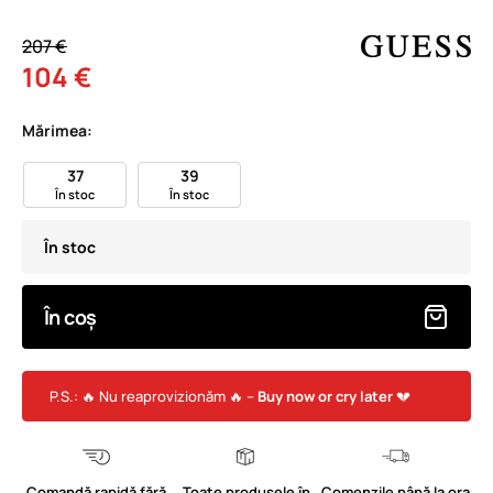
207 €
104 €
Mărimea:
37
39
În stoc
În stoc
În stoc
În coș
P.S.: 🔥 Nu reaprovizionăm 🔥 –
Buy now or cry later
💔
Comandă rapidă fără
Toate produsele în
Comenzile până la ora