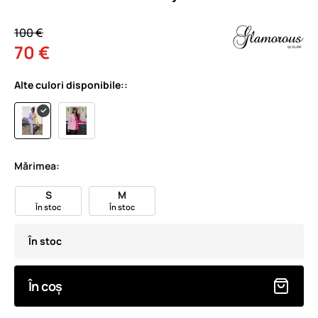
100 €
70 €
Alte culori disponibile::
Mărimea:
S
M
În stoc
În stoc
În stoc
În coș