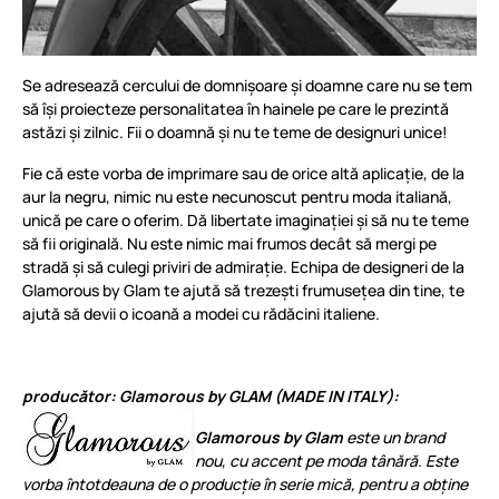
Se adresează cercului de domnișoare și doamne care nu se tem
să își proiecteze personalitatea în hainele pe care le prezintă
astăzi și zilnic. Fii o doamnă și nu te teme de designuri unice!
Fie că este vorba de imprimare sau de orice altă aplicație, de la
aur la negru, nimic nu este necunoscut pentru moda italiană,
unică pe care o oferim. Dă libertate imaginației și să nu te teme
să fii originală. Nu este nimic mai frumos decât să mergi pe
stradă și să culegi priviri de admirație. Echipa de designeri de la
Glamorous by Glam te ajută să trezești frumusețea din tine, te
ajută să devii o icoană a modei cu rădăcini italiene.
producător: Glamorous by GLAM (MADE IN ITALY):
Glamorous by Glam
este un brand
nou, cu accent pe moda tânără. Este
vorba întotdeauna de o producție în serie mică, pentru a obține