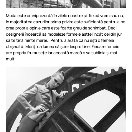
Moda este omniprezentă în zilele noastre și, fie că vrem sau nu,
în majoritatea cazurilor prima privire este suficientă pentru a ne
crea propria opinie care este foarte greu de schimbat. Deci,
designerii încearcă să modeleze formele astfel încât cei din jur
să te țină minte mereu. Pentru a arăta că nu ești o femeie
obișnuită. Meriți ca lumea să știe despre tine. Fiecare femeie
are propria frumusețe iar această marcă o va sublinia și mai
mult.