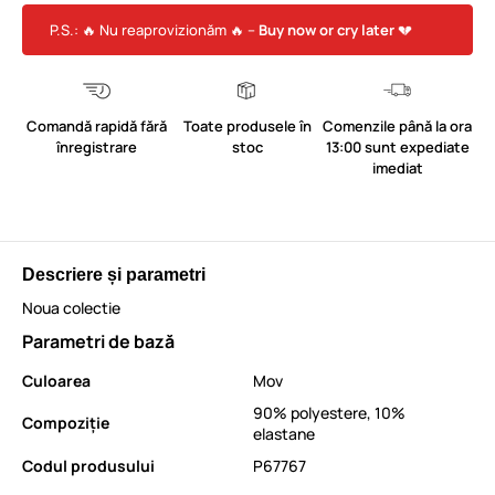
P.S.: 🔥 Nu reaprovizionăm 🔥 –
Buy now or cry later
💔
Comandă rapidă fără
Toate produsele în
Comenzile până la ora
înregistrare
stoc
13:00 sunt expediate
imediat
Descriere și parametri
Noua colectie
Parametri de bază
Culoarea
Mov
90% polyestere, 10%
Compoziție
elastane
Codul produsului
P67767