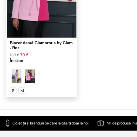
Blazer damă Glamorous by Glam
- Roz
70 €
100 €
În stoc
S
M
Colecții și branduri pe care le găsiți doar la noi
Mii de produse în 