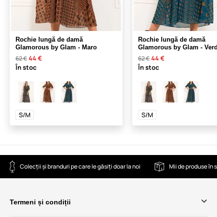
Rochie lungă de damă
Rochie lungă de damă
Glamorous by Glam - Maro
Glamorous by Glam - Ver
44 €
44 €
62 €
62 €
În stoc
În stoc
S/M
S/M
Colecții și branduri pe care le găsiți doar la noi
Mii de produse în 
Termeni și condiții