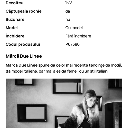
Decolteu
în V
Căptușeala rochiei
da
Buzunare
nu
Model
Cu model
Închidere
Fără închidere
Codul produsului
P67386
Mărcă Due Linee
Marca
Due Linee
spune
da
celor mai recente tendințe de modă,
da
modei italiene, dar mai ales
da
femeii cu un stil italian!