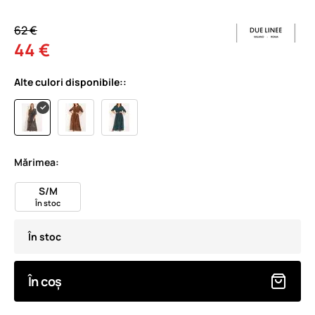
62 €
44 €
Alte culori disponibile::
Mărimea:
S/M
În stoc
În stoc
În coș