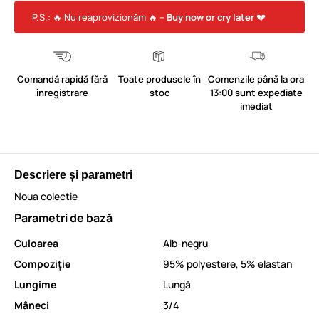
P.S.: 🔥 Nu reaprovizionăm 🔥 –
Buy now or cry later
💔
Comandă rapidă fără
Toate produsele în
Comenzile până la ora
înregistrare
stoc
13:00 sunt expediate
imediat
Descriere și parametri
Noua colectie
Parametri de bază
Culoarea
Alb-negru
Compoziție
95% polyestere, 5% elastan
Lungime
Lungă
Mâneci
3/4