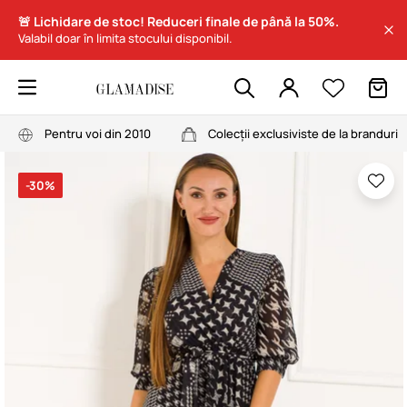
🚨 Lichidare de stoc! Reduceri finale de până la 50%.
Valabil doar în limita stocului disponibil.
Pentru voi din 2010
Colecții exclusiviste de la branduri
-30%