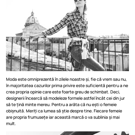
Moda este omniprezentă în zilele noastre și, fie că vrem sau nu,
în majoritatea cazurilor prima privire este suficientă pentru a ne
crea propria opinie care este foarte greu de schimbat. Deci,
designerii încearcă să modeleze formele astfel încât cei din jur
să te țină minte mereu. Pentru a arăta că nu ești o femeie
obișnuită. Meriți ca lumea să știe despre tine. Fiecare femeie
are propria frumusețe iar această marcă o va sublinia și mai
mult.