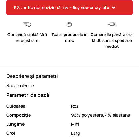
P.S.: 🔥 Nu reaprovizionăm 🔥 –
Buy now or cry later
💔
Comandă rapidă fără
Toate produsele în
Comenzile până la ora
înregistrare
stoc
13:00 sunt expediate
imediat
Descriere și parametri
Noua colectie
Parametri de bază
Culoarea
Roz
Compoziție
96% polyestere, 4% elastane
Lungime
Mini
Croi
Larg