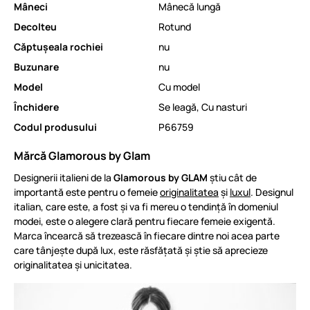
Mâneci
Mânecă lungă
Decolteu
Rotund
Căptușeala rochiei
nu
Buzunare
nu
Model
Cu model
Închidere
Se leagă
,
Cu nasturi
Codul produsului
P66759
Mărcă Glamorous by Glam
Designerii italieni de la
Glamorous by GLAM
știu cât de
importantă este pentru o femeie
originalitatea
și
luxul
. Designul
italian, care este, a fost și va fi mereu o tendință în domeniul
modei, este o alegere clară pentru fiecare femeie exigentă.
Marca încearcă să trezească în fiecare dintre noi acea parte
care tânjește după lux, este răsfățată și știe să aprecieze
originalitatea și unicitatea.