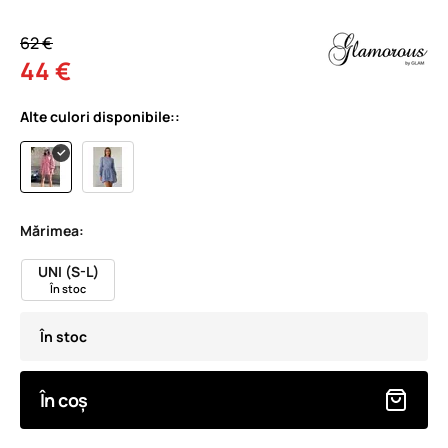
62 €
44 €
Alte culori disponibile::
Mărimea:
UNI (S-L)
În stoc
În stoc
În coș