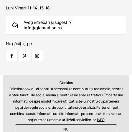
Luni-Vineri:
11-14, 15-18
Aveți întrebări și sugestii?
info@glamadise.ro
Ne găsiți și pe
Cookies
Transportatori:
Folosim cookie-uri pentru a personaliza conținutul și reclamele, pentru
a oferi funcții de social media și pentru a ne analiza traficul. Împărtășim
informații despre modul în care utilizați site-ul nostru cu partenerii
noștri de rețele sociale, de publicitate și de analiză. Partenerii pot
Plăți:
combina aceste informații cu alte informații pe care le-ați furnizat sau
obținute ca urmare a utilizării serviciilor lor.
INFO
NU