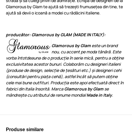
stradă și să culegi priviri de admirație. Echipa de designeri de la
Glamorous by Glam te ajută să trezești frumusețea din tine, te
ajută să devii o icoană a modei cu rădăcini italiene.
producător: Glamorous by GLAM (MADE IN ITALY):
Glamorous by Glam
este un brand
nou, cu accent pe moda tânără. Este
vorba întotdeauna de o producție în serie mică, pentru a obține
exclusivitatea acestor bunuri. Colaborăm cu designeri italieni
(produse de design, selecție de țesături etc.) și designeri cehi
(consultări pentru piața cehă), astfel încât să putem obține
cele mai bune outfituri. Producția este apoi efectuată direct în
fabrici din Italia însorită. Marca
Glamorous by Glam
se
mândrește cu atributul de renume mondial
Made in Italy
.
Produse similare