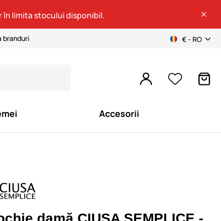
 în limita stocului disponibil.
a branduri
€ - RO
emei
Accesorii
ochie damă CIUSA SEMPLICE -