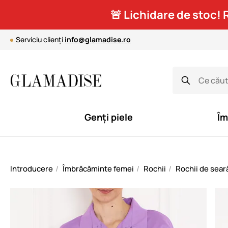
🚨 Lichidare de stoc! 
Serviciu clienți
info@glamadise.ro
Genți piele
Îm
Introducere
Îmbrăcăminte femei
Rochii
Rochii de sear