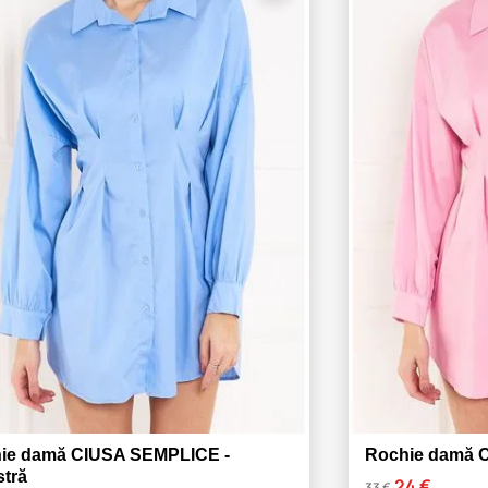
ie damă CIUSA SEMPLICE -
Rochie damă 
stră
24 €
33 €