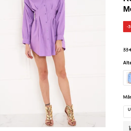
M
-
33 
Alt
Măr
U