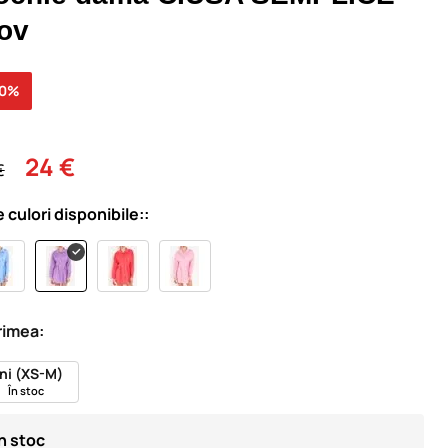
ov
30%
24 €
€
e culori disponibile::
imea:
ni (XS-M)
În stoc
În stoc