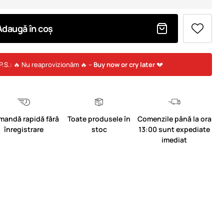
Adaugă în coș
P.S.: 🔥 Nu reaprovizionăm 🔥 –
Buy now or cry later
💔
mandă rapidă fără
Toate produsele în
Comenzile până la ora
înregistrare
stoc
13:00 sunt expediate
imediat