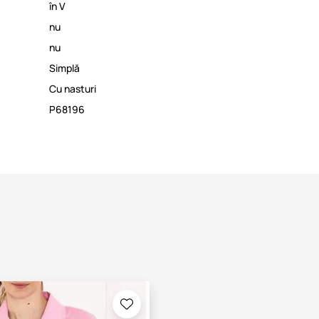
în V
nu
nu
Simplă
Cu nasturi
P68196