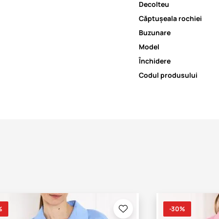
Decolteu
Căptușeala rochiei
Buzunare
Model
Închidere
Codul produsului
%
-30%