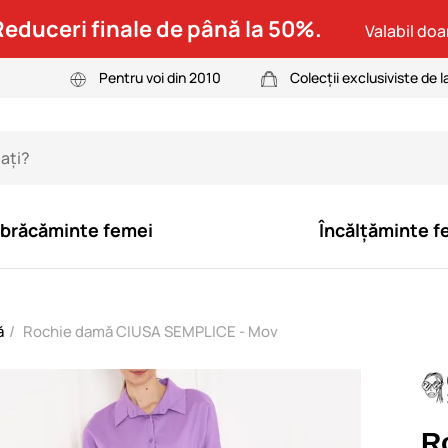
Reduceri finale de până la 50%.
Valabil doar
Pentru voi din 2010
Colecții exclusiviste de l
brăcăminte femei
Încălțăminte f
ă
Rochie damă CIUSA SEMPLICE - Mov
R