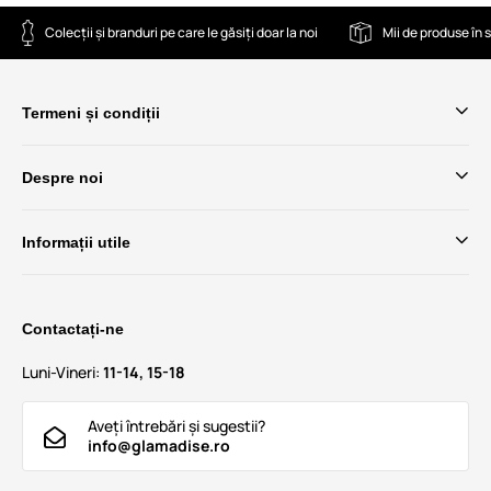
Colecții și branduri pe care le găsiți doar la noi
Mii de produse în 
Termeni și condiții
Despre noi
Informații utile
Contactați-ne
Luni-Vineri:
11-14, 15-18
Aveți întrebări și sugestii?
info@glamadise.ro