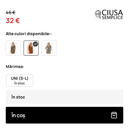
46 €
32 €
Alte culori disponibile::
Mărimea:
UNI (S-L)
În stoc
În stoc
În coș