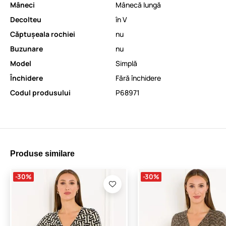
Mâneci
Mânecă lungă
Decolteu
în V
Căptușeala rochiei
nu
Buzunare
nu
Model
Simplă
Închidere
Fără închidere
Codul produsului
P68971
Produse similare
-30%
-30%