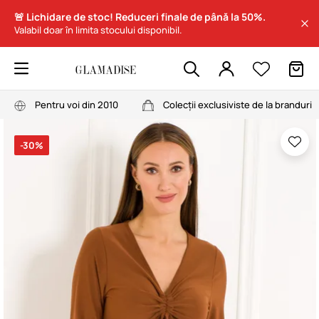
🚨 Lichidare de stoc! Reduceri finale de până la 50%.
Valabil doar în limita stocului disponibil.
Pentru voi din 2010
Colecții exclusiviste de la branduri
-30%