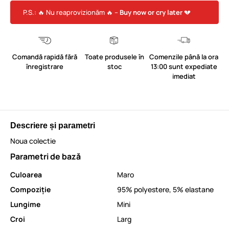
P.S.: 🔥 Nu reaprovizionăm 🔥 –
Buy now or cry later
💔
Comandă rapidă fără
Toate produsele în
Comenzile până la ora
înregistrare
stoc
13:00 sunt expediate
imediat
Descriere și parametri
Noua colectie
Parametri de bază
Culoarea
Maro
Compoziție
95% polyestere, 5% elastane
Lungime
Mini
Croi
Larg