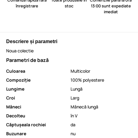
Comandă rapidă fără
Toate produsele în
Comenzile până la ora
înregistrare
stoc
13:00 sunt expediate
imediat
Descriere și parametri
Noua colectie
Parametri de bază
Culoarea
Multicolor
Compoziție
100% polyestere
Lungime
Lungă
Croi
Larg
Mâneci
Mânecă lungă
Decolteu
în V
Căptușeala rochiei
da
Buzunare
nu