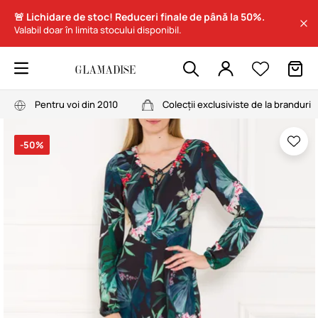
🚨 Lichidare de stoc! Reduceri finale de până la 50%.
Valabil doar în limita stocului disponibil.
Pentru voi din 2010
Colecții exclusiviste de la branduri
-50%