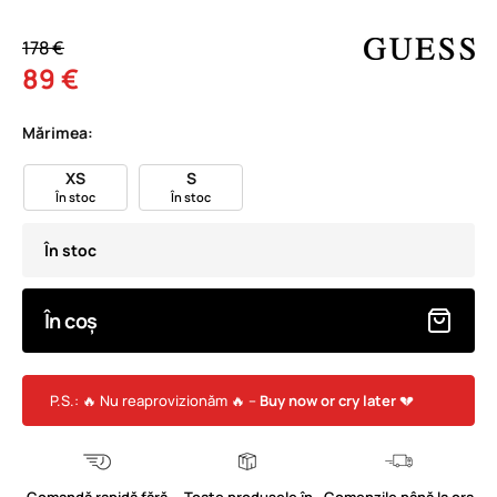
178 €
89 €
Mărimea:
XS
S
În stoc
În stoc
În stoc
În coș
P.S.: 🔥 Nu reaprovizionăm 🔥 –
Buy now or cry later
💔